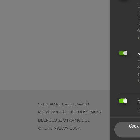
E
m
f
m
f
↓
M
E
f
s
↓
Ö
SZOTAR.NET APPLIKÁCIÓ
EGYÉNI FEL
H
MICROSOFT OFFICE BŐVÍTMÉNY
TANULÓKNA
BEÉPÜLŐ SZÓTÁRMODUL
OKTATÁSI I
Csak 
ONLINE NYELVVIZSGA
VÁLLALATI 