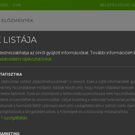
ÉGEK
GYIK
BELÉPÉS EDUID-V
ELŐZMÉNYEK
 LISTÁJA
és testreszabhatja az önről gyűjtött információkat.
További információért k
HU
DE
CN
FR
ES
IT
NL
RU
GR
adatvédelmi tájékoztatónkat
.
 TAMÁS ET AL.
1
2
3
4
5
6
7
8
9
l−magyar műszaki szótár
TATISZTIKA
q
w
e
r
t
z
u
i
 statisztikai sütiket „teljesítménysütiknek” is nevezik. Ezek a sütik információkat gy
ebhely használatának módjáról, többek között arról, hogy milyen oldalakat keresett 
a
s
d
f
g
h
j
k
l
é
inkekre kattintott. Ezek az információk a felhasználó azonosítására nem használható
datok összesítettek és anonimizáltak. Céljuk kizárólag a weboldal funkcióinak javít
í
y
x
c
v
b
n
m
,
.
artoznak a harmadik féltől származó elemzési szolgáltatásokhoz tartozó sütik; ilye
zolgáltatások a látogatóelemzések, a hőtérképek és a közösségi médiaanalitika.
VAN ELŐFIZETÉSED?
NINCS ELŐFIZETÉSED
1
szolgáltatás
előfizetésem a teljes szócikk
Nincs regisztrációm és előfiz
megtekintéséhez.
A szótár 2 órás, díjmente
MARKETING