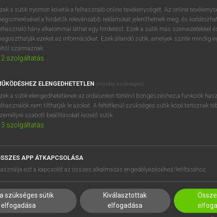
próbaverziójának elindítás
zek a sütik nyomon követik a felhasználó online tevékenységét. Az online tevékeny
BELÉPÉS
regisztrálok és
belépek
.
egismerésével a hirdetők relevánsabb reklámokat jeleníthetnek meg, és korlátozhat
elhasználó hány alkalommal láthat egy hirdetést. Ezek a sütik más szervezetekkel és
egoszthatják ezeket az információkat. Ezek állandó sütik, amelyek szinte mindig 
REGISZTRÁCIÓ
éltől származnak.
2
szolgáltatás
ŰKÖDÉSHEZ ELENGEDHETETLEN
(mindig szükséges)
zek a sütik elengedhetetlenek az oldalunkon történő böngészéshez,a funkciók hasz
elhasználók nem tilthatják le azokat. A feltétlenül szükséges sütik közé tartoznak t
zemélyre szabott beállításokat kezelő sütik.
3
szolgáltatás
SSZES APP ÁTKAPCSOLÁSA
HASZNÁLÓKNAK
SÚGÓ
asználja ezt a kapcsolót az összes alkalmazás engedélyezéséhez/letiltásához.
K
RÓLUNK
NTÉZMÉNYEKNEK
ELÉRHETŐSÉG
a szükséges sütik
Kiválasztottak
Összes
MEGOLDÁSOK
SÜTI BEÁLLÍTÁSOK
elfogadása
elfogadása
elfog