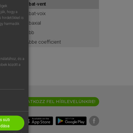
abat-vent
ához
ségek
ják, hogy a
abat-voix
 hirdetőkkel is
abaxial
egy harmadik
abb
Abbe coefficient
nálatához, és a
öbbek között a
IRATKOZZ FEL HÍRLEVELÜNKRE!
 süti
adása