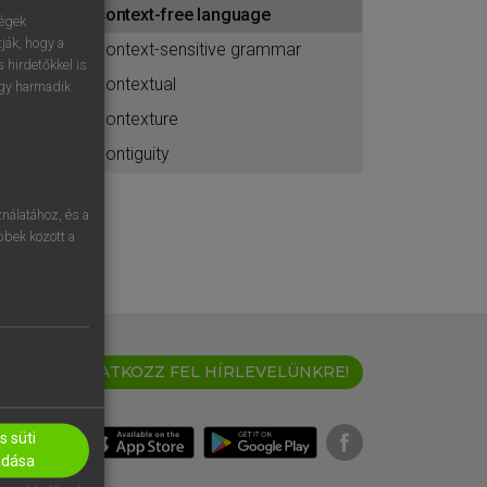
context-free language
ához
ségek
ják, hogy a
context-sensitive grammar
 hirdetőkkel is
contextual
egy harmadik
contexture
contiguity
nálatához, és a
öbbek között a
IRATKOZZ FEL HÍRLEVELÜNKRE!
 süti
adása