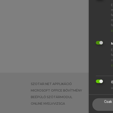
E
m
f
m
f
↓
M
E
f
s
↓
Ö
SZOTAR.NET APPLIKÁCIÓ
EGYÉNI FEL
H
MICROSOFT OFFICE BŐVÍTMÉNY
TANULÓKNA
BEÉPÜLŐ SZÓTÁRMODUL
OKTATÁSI I
Csak 
ONLINE NYELVVIZSGA
VÁLLALATI 