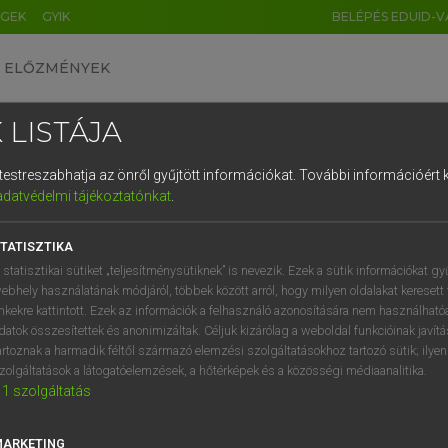
ÉGEK
GYIK
BELÉPÉS EDUID-V
ELŐZMÉNYEK
 LISTÁJA
és testreszabhatja az önről gyűjtött információkat.
További információért k
HU
DE
CN
FR
ES
IT
NL
RU
GR
adatvédelmi tájékoztatónkat
.
 TAMÁS ET AL.
1
2
3
4
5
6
7
8
9
l−magyar műszaki szótár
TATISZTIKA
q
w
e
r
t
z
u
i
 statisztikai sütiket „teljesítménysütiknek” is nevezik. Ezek a sütik információkat gy
ebhely használatának módjáról, többek között arról, hogy milyen oldalakat keresett 
a
s
d
f
g
h
j
k
l
é
inkekre kattintott. Ezek az információk a felhasználó azonosítására nem használható
datok összesítettek és anonimizáltak. Céljuk kizárólag a weboldal funkcióinak javít
í
y
x
c
v
b
n
m
,
.
artoznak a harmadik féltől származó elemzési szolgáltatásokhoz tartozó sütik; ilye
zolgáltatások a látogatóelemzések, a hőtérképek és a közösségi médiaanalitika.
VAN ELŐFIZETÉSED?
NINCS ELŐFIZETÉSED
1
szolgáltatás
előfizetésem a teljes szócikk
Nincs regisztrációm és előfiz
megtekintéséhez.
A szótár 2 órás, díjmente
MARKETING