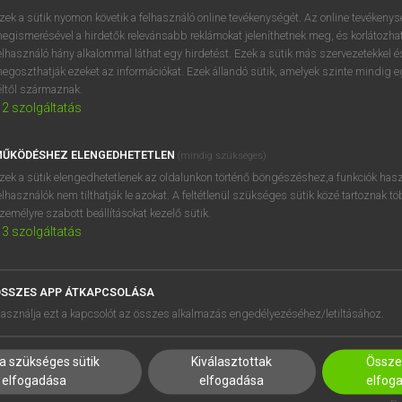
próbaverziójának elindítás
zek a sütik nyomon követik a felhasználó online tevékenységét. Az online tevékeny
BELÉPÉS
regisztrálok és
belépek
.
egismerésével a hirdetők relevánsabb reklámokat jeleníthetnek meg, és korlátozhat
elhasználó hány alkalommal láthat egy hirdetést. Ezek a sütik más szervezetekkel és
egoszthatják ezeket az információkat. Ezek állandó sütik, amelyek szinte mindig 
REGISZTRÁCIÓ
éltől származnak.
2
szolgáltatás
ŰKÖDÉSHEZ ELENGEDHETETLEN
(mindig szükséges)
zek a sütik elengedhetetlenek az oldalunkon történő böngészéshez,a funkciók hasz
elhasználók nem tilthatják le azokat. A feltétlenül szükséges sütik közé tartoznak t
zemélyre szabott beállításokat kezelő sütik.
3
szolgáltatás
SSZES APP ÁTKAPCSOLÁSA
HASZNÁLÓKNAK
SÚGÓ
asználja ezt a kapcsolót az összes alkalmazás engedélyezéséhez/letiltásához.
K
RÓLUNK
NTÉZMÉNYEKNEK
ELÉRHETŐSÉG
a szükséges sütik
Kiválasztottak
Összes
MEGOLDÁSOK
SÜTI BEÁLLÍTÁSOK
elfogadása
elfogadása
elfog