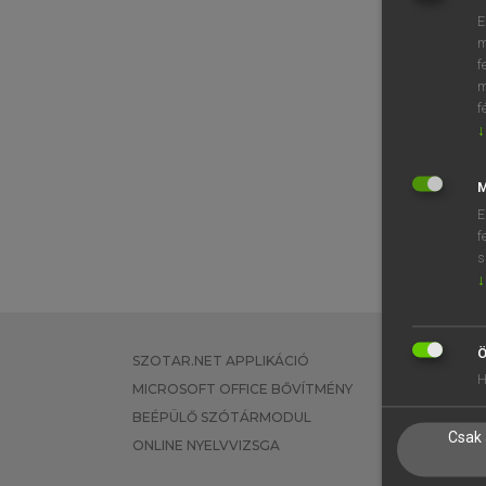
E
m
f
m
f
↓
M
E
f
s
↓
Ö
SZOTAR.NET APPLIKÁCIÓ
EGYÉNI FEL
H
MICROSOFT OFFICE BŐVÍTMÉNY
TANULÓKNA
BEÉPÜLŐ SZÓTÁRMODUL
OKTATÁSI I
Csak 
ONLINE NYELVVIZSGA
VÁLLALATI 