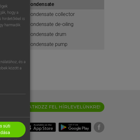
condensate
ához
ségek
ják, hogy a
condensate collector
 hirdetőkkel is
condensate de-oiling
egy harmadik
condensate drum
condensate pump
nálatához, és a
öbbek között a
IRATKOZZ FEL HÍRLEVELÜNKRE!
 süti
adása