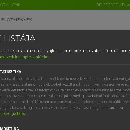
ÉGEK
GYIK
BELÉPÉS EDUID-V
ELŐZMÉNYEK
 LISTÁJA
és testreszabhatja az önről gyűjtött információkat.
További információért k
HU
DE
CN
FR
ES
IT
NL
RU
GR
adatvédelmi tájékoztatónkat
.
 TAMÁS ET AL.
1
2
3
4
5
6
7
8
9
l−magyar műszaki szótár
TATISZTIKA
q
w
e
r
t
z
u
i
 statisztikai sütiket „teljesítménysütiknek” is nevezik. Ezek a sütik információkat gy
ebhely használatának módjáról, többek között arról, hogy milyen oldalakat keresett 
a
s
d
f
g
h
j
k
l
é
inkekre kattintott. Ezek az információk a felhasználó azonosítására nem használható
datok összesítettek és anonimizáltak. Céljuk kizárólag a weboldal funkcióinak javít
í
y
x
c
v
b
n
m
,
.
artoznak a harmadik féltől származó elemzési szolgáltatásokhoz tartozó sütik; ilye
zolgáltatások a látogatóelemzések, a hőtérképek és a közösségi médiaanalitika.
VAN ELŐFIZETÉSED?
NINCS ELŐFIZETÉSED
1
szolgáltatás
előfizetésem a teljes szócikk
Nincs regisztrációm és előfiz
megtekintéséhez.
A szótár 2 órás, díjmente
MARKETING