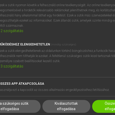
próbaverziójának elindítás
zek a sütik nyomon követik a felhasználó online tevékenységét. Az online tevékeny
BELÉPÉS
regisztrálok és
belépek
.
egismerésével a hirdetők relevánsabb reklámokat jeleníthetnek meg, és korlátozhat
elhasználó hány alkalommal láthat egy hirdetést. Ezek a sütik más szervezetekkel és
egoszthatják ezeket az információkat. Ezek állandó sütik, amelyek szinte mindig 
REGISZTRÁCIÓ
éltől származnak.
2
szolgáltatás
ŰKÖDÉSHEZ ELENGEDHETETLEN
(mindig szükséges)
zek a sütik elengedhetetlenek az oldalunkon történő böngészéshez,a funkciók hasz
elhasználók nem tilthatják le azokat. A feltétlenül szükséges sütik közé tartoznak t
zemélyre szabott beállításokat kezelő sütik.
3
szolgáltatás
SSZES APP ÁTKAPCSOLÁSA
HASZNÁLÓKNAK
SÚGÓ
asználja ezt a kapcsolót az összes alkalmazás engedélyezéséhez/letiltásához.
K
RÓLUNK
NTÉZMÉNYEKNEK
ELÉRHETŐSÉG
a szükséges sütik
Kiválasztottak
Összes
MEGOLDÁSOK
SÜTI BEÁLLÍTÁSOK
elfogadása
elfogadása
elfog