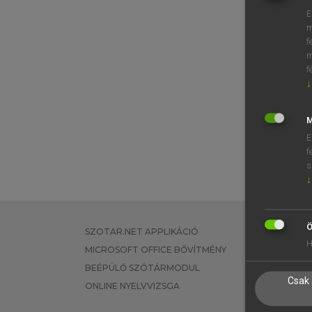
E
m
f
m
f
↓
M
E
f
s
↓
Ö
SZOTAR.NET APPLIKÁCIÓ
EGYÉNI FEL
H
MICROSOFT OFFICE BŐVÍTMÉNY
TANULÓKNA
BEÉPÜLŐ SZÓTÁRMODUL
OKTATÁSI I
Csak 
ONLINE NYELVVIZSGA
VÁLLALATI 