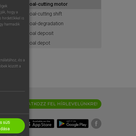
coal-cutting motor
ához
ségek
ják, hogy a
coal-cutting shift
 hirdetőkkel is
coal-degradation
egy harmadik
coal deposit
coal depot
nálatához, és a
öbbek között a
IRATKOZZ FEL HÍRLEVELÜNKRE!
 süti
adása