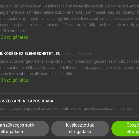
próbaverziójának elindítás
zek a sütik nyomon követik a felhasználó online tevékenységét. Az online tevékeny
BELÉPÉS
regisztrálok és
belépek
.
egismerésével a hirdetők relevánsabb reklámokat jeleníthetnek meg, és korlátozhat
elhasználó hány alkalommal láthat egy hirdetést. Ezek a sütik más szervezetekkel és
egoszthatják ezeket az információkat. Ezek állandó sütik, amelyek szinte mindig 
REGISZTRÁCIÓ
éltől származnak.
2
szolgáltatás
ŰKÖDÉSHEZ ELENGEDHETETLEN
(mindig szükséges)
zek a sütik elengedhetetlenek az oldalunkon történő böngészéshez,a funkciók hasz
elhasználók nem tilthatják le azokat. A feltétlenül szükséges sütik közé tartoznak t
zemélyre szabott beállításokat kezelő sütik.
3
szolgáltatás
SSZES APP ÁTKAPCSOLÁSA
HASZNÁLÓKNAK
SÚGÓ
asználja ezt a kapcsolót az összes alkalmazás engedélyezéséhez/letiltásához.
K
RÓLUNK
NTÉZMÉNYEKNEK
ELÉRHETŐSÉG
a szükséges sütik
Kiválasztottak
Összes
MEGOLDÁSOK
SÜTI BEÁLLÍTÁSOK
elfogadása
elfogadása
elfog