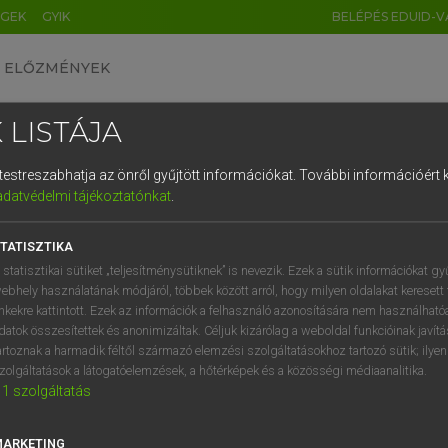
ÉGEK
GYIK
BELÉPÉS EDUID-V
ELŐZMÉNYEK
 LISTÁJA
és testreszabhatja az önről gyűjtött információkat.
További információért k
HU
DE
CN
FR
ES
IT
NL
RU
GR
adatvédelmi tájékoztatónkat
.
 TAMÁS ET AL.
1
2
3
4
5
6
7
8
9
l−magyar műszaki szótár
TATISZTIKA
q
w
e
r
t
z
u
i
 statisztikai sütiket „teljesítménysütiknek” is nevezik. Ezek a sütik információkat gy
ebhely használatának módjáról, többek között arról, hogy milyen oldalakat keresett 
a
s
d
f
g
h
j
k
l
é
inkekre kattintott. Ezek az információk a felhasználó azonosítására nem használható
datok összesítettek és anonimizáltak. Céljuk kizárólag a weboldal funkcióinak javít
í
y
x
c
v
b
n
m
,
.
artoznak a harmadik féltől származó elemzési szolgáltatásokhoz tartozó sütik; ilye
zolgáltatások a látogatóelemzések, a hőtérképek és a közösségi médiaanalitika.
VAN ELŐFIZETÉSED?
NINCS ELŐFIZETÉSED
1
szolgáltatás
előfizetésem a teljes szócikk
Nincs regisztrációm és előfiz
megtekintéséhez.
A szótár 2 órás, díjmente
MARKETING