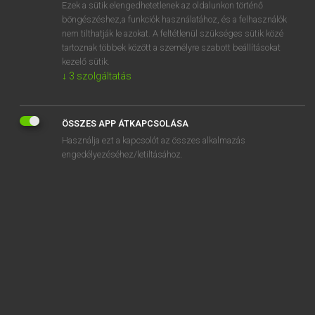
Ezek a sütik elengedhetetlenek az oldalunkon történő
böngészéshez,a funkciók használatához, és a felhasználók
nem tilthatják le azokat. A feltétlenül szükséges sütik közé
Magay Tamás et al.
tartoznak többek között a személyre szabott beállításokat
ANGOL−MAGYAR MŰSZAKI SZÓTÁR
kezelő sütik.
↓
3
szolgáltatás
Kapcsolódó anyagok
CLK
ÖSSZES APP ÁTKAPCSOLÁSA
cloaca
Használja ezt a kapcsolót az összes alkalmazás
cloak
engedélyezéséhez/letiltásához.
cloaking
cloakroom
clock
clock-actuated read-out
clock camera
clock card