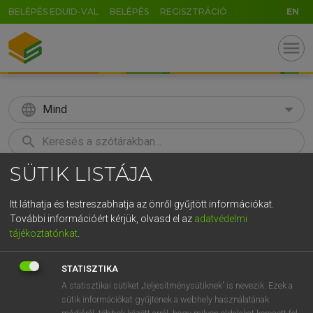
BELÉPÉS EDUID-VAL
BELÉPÉS
REGISZTRÁCIÓ
EN
menu
language
Mind
search
SÜTIK LISTÁJA
GR
KERESÉS
5
6
7
8
9
ö
ü
ó
Itt láthatja és testreszabhatja az önről gyűjtött információkat.
További információért kérjük, olvasd el az
adatvédelmi
r
t
z
u
i
o
p
ő
ú
MAGAY TAMÁS ET AL.
tájékoztatónkat
.
Angol−magyar műszaki szótár
g
h
j
k
l
é
á
ű
Ω
STATISZTIKA
v
b
n
m
,
.
-
AltGr
A statisztikai sütiket „teljesítménysütiknek” is nevezik. Ezek a
sütik információkat gyűjtenek a webhely használatának