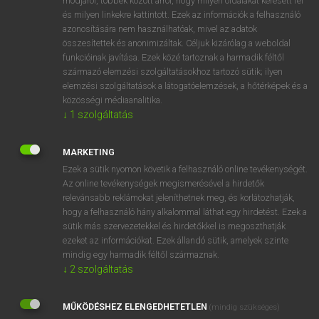
módjáról, többek között arról, hogy milyen oldalakat keresett fel
és milyen linkekre kattintott. Ezek az információk a felhasználó
VAN ELŐFIZETÉSED?
azonosítására nem használhatóak, mivel az adatok
összesítettek és anonimizáltak. Céljuk kizárólag a weboldal
Van előfizetésem a teljes szócikk megtekintéséhez.
funkcióinak javítása. Ezek közé tartoznak a harmadik féltől
származó elemzési szolgáltatásokhoz tartozó sütik; ilyen
BELÉPÉS
elemzési szolgáltatások a látogatóelemzések, a hőtérképek és a
közösségi médiaanalitika.
↓
1
szolgáltatás
MARKETING
Ezek a sütik nyomon követik a felhasználó online tevékenységét.
Az online tevékenységek megismerésével a hirdetők
NINCS ELŐFIZETÉSED?
relevánsabb reklámokat jeleníthetnek meg, és korlátozhatják,
Nincs regisztrációm és előfizetésem. A szótár 2 órás,
hogy a felhasználó hány alkalommal láthat egy hirdetést. Ezek a
díjmentes próbaverziójának elindításához regisztrálok és
sütik más szervezetekkel és hirdetőkkel is megoszthatják
belépek
.
ezeket az információkat. Ezek állandó sütik, amelyek szinte
mindig egy harmadik féltől származnak.
↓
2
szolgáltatás
REGISZTRÁCIÓ
MŰKÖDÉSHEZ ELENGEDHETETLEN
(mindig szükséges)