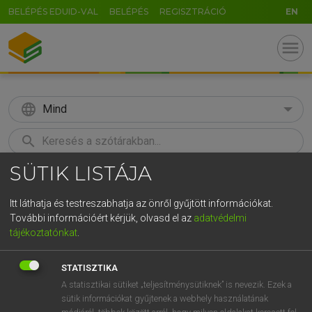
BELÉPÉS EDUID-VAL
BELÉPÉS
REGISZTRÁCIÓ
EN
menu
language
Mind
search
SÜTIK LISTÁJA
GR
KERESÉS
5
6
7
8
9
ö
ü
ó
Itt láthatja és testreszabhatja az önről gyűjtött információkat.
További információért kérjük, olvasd el az
adatvédelmi
r
t
z
u
i
o
p
ő
ú
MAGAY TAMÁS ET AL.
tájékoztatónkat
.
Angol−magyar műszaki szótár
g
h
j
k
l
é
á
ű
Ω
STATISZTIKA
v
b
n
m
,
.
-
AltGr
A statisztikai sütiket „teljesítménysütiknek” is nevezik. Ezek a
sütik információkat gyűjtenek a webhely használatának