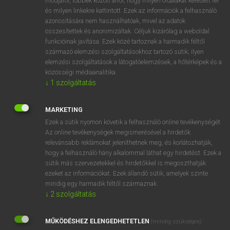
módjáról, többek között arról, hogy milyen oldalakat keresett fel
és milyen linkekre kattintott. Ezek az információk a felhasználó
VAN ELŐFIZETÉSED?
azonosítására nem használhatóak, mivel az adatok
összesítettek és anonimizáltak. Céljuk kizárólag a weboldal
Van előfizetésem a teljes szócikk megtekintéséhez.
funkcióinak javítása. Ezek közé tartoznak a harmadik féltől
származó elemzési szolgáltatásokhoz tartozó sütik; ilyen
BELÉPÉS
elemzési szolgáltatások a látogatóelemzések, a hőtérképek és a
közösségi médiaanalitika.
↓
1
szolgáltatás
MARKETING
Ezek a sütik nyomon követik a felhasználó online tevékenységét.
Az online tevékenységek megismerésével a hirdetők
NINCS ELŐFIZETÉSED?
relevánsabb reklámokat jeleníthetnek meg, és korlátozhatják,
Nincs regisztrációm és előfizetésem. A szótár 2 órás,
hogy a felhasználó hány alkalommal láthat egy hirdetést. Ezek a
díjmentes próbaverziójának elindításához regisztrálok és
sütik más szervezetekkel és hirdetőkkel is megoszthatják
belépek
.
ezeket az információkat. Ezek állandó sütik, amelyek szinte
mindig egy harmadik féltől származnak.
↓
2
szolgáltatás
REGISZTRÁCIÓ
MŰKÖDÉSHEZ ELENGEDHETETLEN
(mindig szükséges)