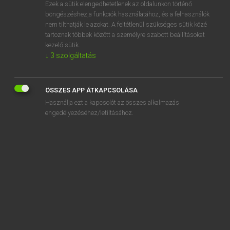
Ezek a sütik elengedhetetlenek az oldalunkon történő
böngészéshez,a funkciók használatához, és a felhasználók
nem tilthatják le azokat. A feltétlenül szükséges sütik közé
Magay Tamás et al.
tartoznak többek között a személyre szabott beállításokat
ANGOL−MAGYAR MŰSZAKI SZÓTÁR
kezelő sütik.
↓
3
szolgáltatás
Kapcsolódó anyagok
clip hook
ÖSSZES APP ÁTKAPCSOLÁSA
clip joints
Használja ezt a kapcsolót az összes alkalmazás
clip nut
engedélyezéséhez/letiltásához.
clip of measuring tape
clip on
clip-on
clip-on ammeter
clip-on motor
clip-opening ramp