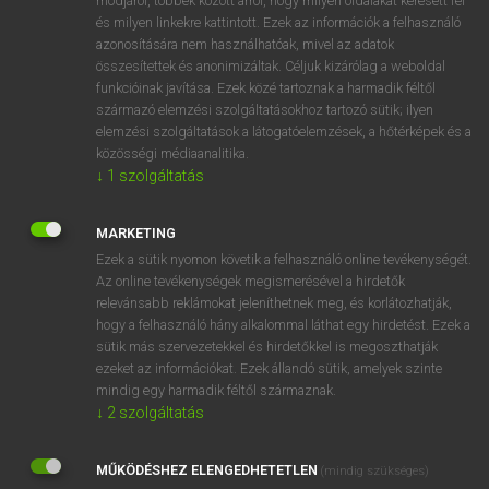
módjáról, többek között arról, hogy milyen oldalakat keresett fel
és milyen linkekre kattintott. Ezek az információk a felhasználó
VAN ELŐFIZETÉSED?
azonosítására nem használhatóak, mivel az adatok
összesítettek és anonimizáltak. Céljuk kizárólag a weboldal
Van előfizetésem a teljes szócikk megtekintéséhez.
funkcióinak javítása. Ezek közé tartoznak a harmadik féltől
származó elemzési szolgáltatásokhoz tartozó sütik; ilyen
BELÉPÉS
elemzési szolgáltatások a látogatóelemzések, a hőtérképek és a
közösségi médiaanalitika.
↓
1
szolgáltatás
MARKETING
Ezek a sütik nyomon követik a felhasználó online tevékenységét.
Az online tevékenységek megismerésével a hirdetők
NINCS ELŐFIZETÉSED?
relevánsabb reklámokat jeleníthetnek meg, és korlátozhatják,
Nincs regisztrációm és előfizetésem. A szótár 2 órás,
hogy a felhasználó hány alkalommal láthat egy hirdetést. Ezek a
díjmentes próbaverziójának elindításához regisztrálok és
sütik más szervezetekkel és hirdetőkkel is megoszthatják
belépek
.
ezeket az információkat. Ezek állandó sütik, amelyek szinte
mindig egy harmadik féltől származnak.
↓
2
szolgáltatás
REGISZTRÁCIÓ
MŰKÖDÉSHEZ ELENGEDHETETLEN
(mindig szükséges)