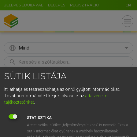
BELÉPÉS EDUID-VAL
BELÉPÉS
REGISZTRÁCIÓ
EN
menu
language
Mind
search
SÜTIK LISTÁJA
GR
KERESÉS
5
6
7
8
9
ö
ü
ó
Itt láthatja és testreszabhatja az önről gyűjtött információkat.
További információért kérjük, olvasd el az
adatvédelmi
r
t
z
u
i
o
p
ő
ú
MAGAY TAMÁS ET AL.
tájékoztatónkat
.
Angol−magyar műszaki szótár
g
h
j
k
l
é
á
ű
Ω
STATISZTIKA
v
b
n
m
,
.
-
AltGr
A statisztikai sütiket „teljesítménysütiknek” is nevezik. Ezek a
sütik információkat gyűjtenek a webhely használatának