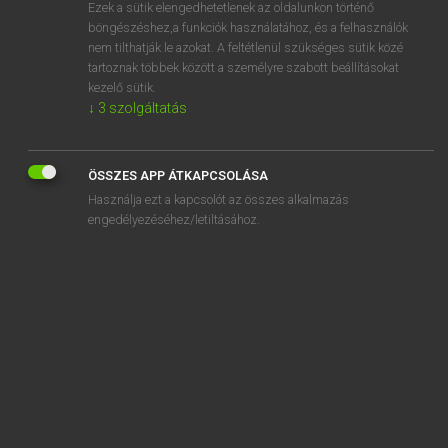
Ezek a sütik elengedhetetlenek az oldalunkon történő
böngészéshez,a funkciók használatához, és a felhasználók
nem tilthatják le azokat. A feltétlenül szükséges sütik közé
Magay Tamás et al.
tartoznak többek között a személyre szabott beállításokat
ANGOL−MAGYAR MŰSZAKI SZÓTÁR
kezelő sütik.
↓
3
szolgáltatás
Kapcsolódó anyagok
central-clock installation
ÖSSZES APP ÁTKAPCSOLÁSA
central concrete mixing plant
Használja ezt a kapcsolót az összes alkalmazás
central condensation
engedélyezéséhez/letiltásához.
central confidence interval
central-contact holder
central control
central control board
central controller
central control panel