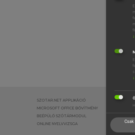
E
m
f
m
f
↓
M
E
f
s
↓
Ö
SZOTAR.NET APPLIKÁCIÓ
EGYÉNI FEL
H
MICROSOFT OFFICE BŐVÍTMÉNY
TANULÓKNA
BEÉPÜLŐ SZÓTÁRMODUL
OKTATÁSI I
Csak 
ONLINE NYELVVIZSGA
VÁLLALATI 