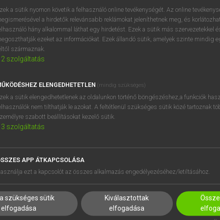
próbaverziójának elindítás
zek a sütik nyomon követik a felhasználó online tevékenységét. Az online tevékeny
BELÉPÉS
regisztrálok és
belépek
.
egismerésével a hirdetők relevánsabb reklámokat jeleníthetnek meg, és korlátozhat
elhasználó hány alkalommal láthat egy hirdetést. Ezek a sütik más szervezetekkel és
egoszthatják ezeket az információkat. Ezek állandó sütik, amelyek szinte mindig 
REGISZTRÁCIÓ
éltől származnak.
2
szolgáltatás
ŰKÖDÉSHEZ ELENGEDHETETLEN
(mindig szükséges)
zek a sütik elengedhetetlenek az oldalunkon történő böngészéshez,a funkciók hasz
elhasználók nem tilthatják le azokat. A feltétlenül szükséges sütik közé tartoznak t
zemélyre szabott beállításokat kezelő sütik.
3
szolgáltatás
SSZES APP ÁTKAPCSOLÁSA
HASZNÁLÓKNAK
SÚGÓ
asználja ezt a kapcsolót az összes alkalmazás engedélyezéséhez/letiltásához.
K
RÓLUNK
NTÉZMÉNYEKNEK
ELÉRHETŐSÉG
a szükséges sütik
Kiválasztottak
Összes
MEGOLDÁSOK
SÜTI BEÁLLÍTÁSOK
elfogadása
elfogadása
elfog