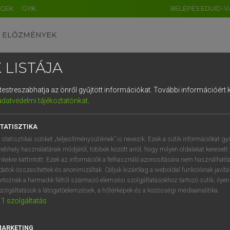
ÉGEK
GYIK
BELÉPÉS EDUID-V
ELŐZMÉNYEK
 LISTÁJA
és testreszabhatja az önről gyűjtött információkat.
További információért k
HU
DE
CN
FR
ES
IT
NL
RU
GR
adatvédelmi tájékoztatónkat
.
 TAMÁS ET AL.
1
2
3
4
5
6
7
8
9
l−magyar műszaki szótár
TATISZTIKA
q
w
e
r
t
z
u
i
 statisztikai sütiket „teljesítménysütiknek” is nevezik. Ezek a sütik információkat gy
ebhely használatának módjáról, többek között arról, hogy milyen oldalakat keresett 
a
s
d
f
g
h
j
k
l
é
inkekre kattintott. Ezek az információk a felhasználó azonosítására nem használható
datok összesítettek és anonimizáltak. Céljuk kizárólag a weboldal funkcióinak javít
í
y
x
c
v
b
n
m
,
.
artoznak a harmadik féltől származó elemzési szolgáltatásokhoz tartozó sütik; ilye
zolgáltatások a látogatóelemzések, a hőtérképek és a közösségi médiaanalitika.
VAN ELŐFIZETÉSED?
NINCS ELŐFIZETÉSED
1
szolgáltatás
előfizetésem a teljes szócikk
Nincs regisztrációm és előfiz
megtekintéséhez.
A szótár 2 órás, díjmente
MARKETING