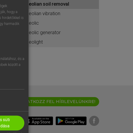
aeolian soil removal
ához
ségek
ják, hogy a
aeolian vibration
 hirdetőkkel is
aeolic
egy harmadik
aeolic generator
aeolight
nálatához, és a
öbbek között a
IRATKOZZ FEL HÍRLEVELÜNKRE!
 süti
adása