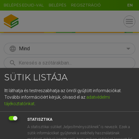
BELÉPÉS EDUID-VAL
BELÉPÉS
REGISZTRÁCIÓ
EN
menu
language
Mind
search
SÜTIK LISTÁJA
GR
KERESÉS
5
6
7
8
9
ö
ü
ó
Itt láthatja és testreszabhatja az önről gyűjtött információkat.
További információért kérjük, olvasd el az
adatvédelmi
r
t
z
u
i
o
p
ő
ú
MAGAY TAMÁS ET AL.
tájékoztatónkat
.
Angol−magyar műszaki szótár
g
h
j
k
l
é
á
ű
Ω
STATISZTIKA
v
b
n
m
,
.
-
AltGr
A statisztikai sütiket „teljesítménysütiknek” is nevezik. Ezek a
sütik információkat gyűjtenek a webhely használatának