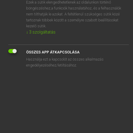
Ezek a sütik elengedhetetlenek az oldalunkon történő
böngészéshez,a funkciók használatához, és a felhasználók
nem tilthatják le azokat. A feltétlenül szükséges sütik közé
Magay Tamás et al.
tartoznak többek között a személyre szabott beállításokat
ANGOL−MAGYAR MŰSZAKI SZÓTÁR
kezelő sütik.
↓
3
szolgáltatás
Kapcsolódó anyagok
advertising vehicle
ÖSSZES APP ÁTKAPCSOLÁSA
advertising wear-out
Használja ezt a kapcsolót az összes alkalmazás
advertising zone
engedélyezéséhez/letiltásához.
advice
advise
adviser
advisory
advisory airspace
advisory approach