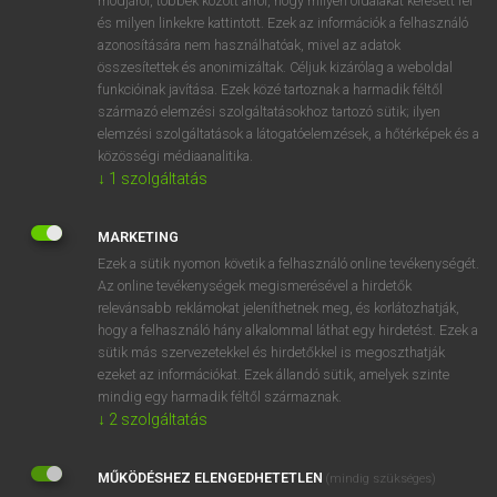
módjáról, többek között arról, hogy milyen oldalakat keresett fel
és milyen linkekre kattintott. Ezek az információk a felhasználó
VAN ELŐFIZETÉSED?
azonosítására nem használhatóak, mivel az adatok
összesítettek és anonimizáltak. Céljuk kizárólag a weboldal
Van előfizetésem a teljes szócikk megtekintéséhez.
funkcióinak javítása. Ezek közé tartoznak a harmadik féltől
származó elemzési szolgáltatásokhoz tartozó sütik; ilyen
BELÉPÉS
elemzési szolgáltatások a látogatóelemzések, a hőtérképek és a
közösségi médiaanalitika.
↓
1
szolgáltatás
MARKETING
Ezek a sütik nyomon követik a felhasználó online tevékenységét.
Az online tevékenységek megismerésével a hirdetők
NINCS ELŐFIZETÉSED?
relevánsabb reklámokat jeleníthetnek meg, és korlátozhatják,
Nincs regisztrációm és előfizetésem. A szótár 2 órás,
hogy a felhasználó hány alkalommal láthat egy hirdetést. Ezek a
díjmentes próbaverziójának elindításához regisztrálok és
sütik más szervezetekkel és hirdetőkkel is megoszthatják
belépek
.
ezeket az információkat. Ezek állandó sütik, amelyek szinte
mindig egy harmadik féltől származnak.
↓
2
szolgáltatás
REGISZTRÁCIÓ
MŰKÖDÉSHEZ ELENGEDHETETLEN
(mindig szükséges)