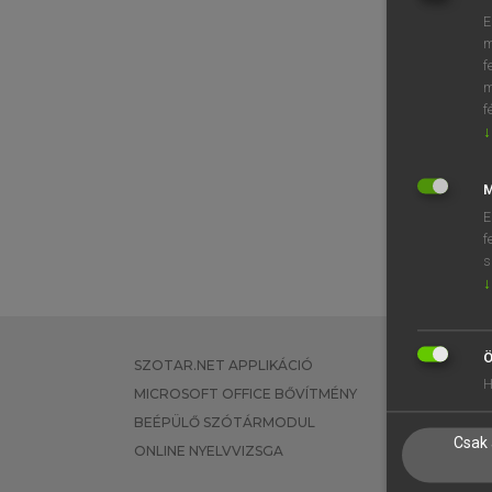
E
m
f
m
f
↓
M
E
f
s
↓
Ö
SZOTAR.NET APPLIKÁCIÓ
EGYÉNI FEL
H
MICROSOFT OFFICE BŐVÍTMÉNY
TANULÓKNA
BEÉPÜLŐ SZÓTÁRMODUL
OKTATÁSI I
Csak 
ONLINE NYELVVIZSGA
VÁLLALATI 