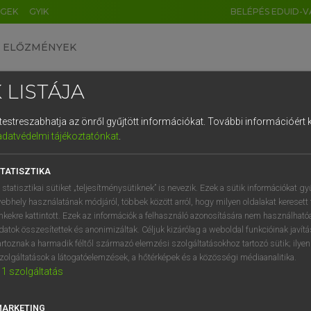
ÉGEK
GYIK
BELÉPÉS EDUID-V
ELŐZMÉNYEK
 LISTÁJA
és testreszabhatja az önről gyűjtött információkat.
További információért k
HU
DE
CN
FR
ES
IT
NL
RU
GR
adatvédelmi tájékoztatónkat
.
 TAMÁS ET AL.
1
2
3
4
5
6
7
8
9
l−magyar műszaki szótár
TATISZTIKA
q
w
e
r
t
z
u
i
 statisztikai sütiket „teljesítménysütiknek” is nevezik. Ezek a sütik információkat gy
ebhely használatának módjáról, többek között arról, hogy milyen oldalakat keresett 
a
s
d
f
g
h
j
k
l
é
inkekre kattintott. Ezek az információk a felhasználó azonosítására nem használható
datok összesítettek és anonimizáltak. Céljuk kizárólag a weboldal funkcióinak javít
í
y
x
c
v
b
n
m
,
.
artoznak a harmadik féltől származó elemzési szolgáltatásokhoz tartozó sütik; ilye
zolgáltatások a látogatóelemzések, a hőtérképek és a közösségi médiaanalitika.
VAN ELŐFIZETÉSED?
NINCS ELŐFIZETÉSED
1
szolgáltatás
előfizetésem a teljes szócikk
Nincs regisztrációm és előfiz
megtekintéséhez.
A szótár 2 órás, díjmente
MARKETING