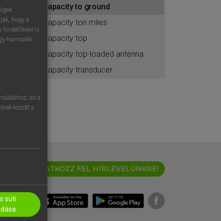
capacity to ground
ához
ségek
ják, hogy a
capacity ton miles
 hirdetőkkel is
capacity top
egy harmadik
capacity top-loaded antenna
capacity transducer
nálatához, és a
öbbek között a
IRATKOZZ FEL HÍRLEVELÜNKRE!
 süti
adása