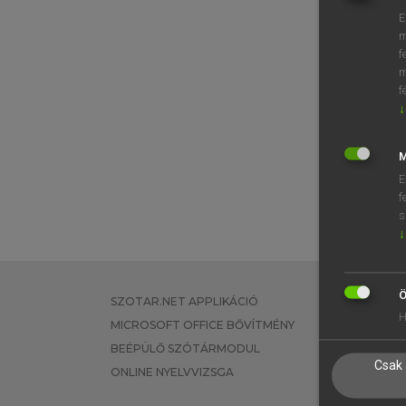
E
m
f
m
f
↓
M
E
f
s
↓
Ö
SZOTAR.NET APPLIKÁCIÓ
EGYÉNI FEL
H
MICROSOFT OFFICE BŐVÍTMÉNY
TANULÓKNA
BEÉPÜLŐ SZÓTÁRMODUL
OKTATÁSI I
Csak 
ONLINE NYELVVIZSGA
VÁLLALATI 