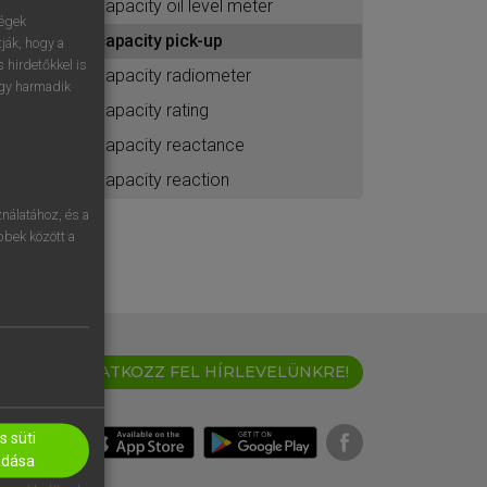
capacity oil level meter
ához
ségek
capacity pick-up
ják, hogy a
 hirdetőkkel is
capacity radiometer
egy harmadik
capacity rating
capacity reactance
capacity reaction
nálatához, és a
öbbek között a
IRATKOZZ FEL HÍRLEVELÜNKRE!
 süti
adása