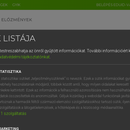
ÉGEK
GYIK
BELÉPÉS EDUID-V
ELŐZMÉNYEK
 LISTÁJA
és testreszabhatja az önről gyűjtött információkat.
További információért k
HU
DE
CN
FR
ES
IT
NL
RU
GR
adatvédelmi tájékoztatónkat
.
 TAMÁS ET AL.
1
2
3
4
5
6
7
8
9
l−magyar műszaki szótár
TATISZTIKA
q
w
e
r
t
z
u
i
 statisztikai sütiket „teljesítménysütiknek” is nevezik. Ezek a sütik információkat gy
ebhely használatának módjáról, többek között arról, hogy milyen oldalakat keresett 
a
s
d
f
g
h
j
k
l
é
inkekre kattintott. Ezek az információk a felhasználó azonosítására nem használható
datok összesítettek és anonimizáltak. Céljuk kizárólag a weboldal funkcióinak javít
í
y
x
c
v
b
n
m
,
.
artoznak a harmadik féltől származó elemzési szolgáltatásokhoz tartozó sütik; ilye
zolgáltatások a látogatóelemzések, a hőtérképek és a közösségi médiaanalitika.
VAN ELŐFIZETÉSED?
NINCS ELŐFIZETÉSED
1
szolgáltatás
előfizetésem a teljes szócikk
Nincs regisztrációm és előfiz
megtekintéséhez.
A szótár 2 órás, díjmente
MARKETING