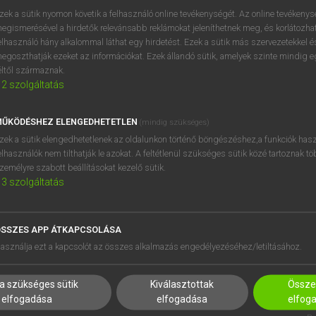
próbaverziójának elindítás
zek a sütik nyomon követik a felhasználó online tevékenységét. Az online tevékeny
BELÉPÉS
regisztrálok és
belépek
.
egismerésével a hirdetők relevánsabb reklámokat jeleníthetnek meg, és korlátozhat
elhasználó hány alkalommal láthat egy hirdetést. Ezek a sütik más szervezetekkel és
egoszthatják ezeket az információkat. Ezek állandó sütik, amelyek szinte mindig 
REGISZTRÁCIÓ
éltől származnak.
2
szolgáltatás
ŰKÖDÉSHEZ ELENGEDHETETLEN
(mindig szükséges)
zek a sütik elengedhetetlenek az oldalunkon történő böngészéshez,a funkciók hasz
elhasználók nem tilthatják le azokat. A feltétlenül szükséges sütik közé tartoznak t
zemélyre szabott beállításokat kezelő sütik.
3
szolgáltatás
SSZES APP ÁTKAPCSOLÁSA
HASZNÁLÓKNAK
SÚGÓ
asználja ezt a kapcsolót az összes alkalmazás engedélyezéséhez/letiltásához.
K
RÓLUNK
NTÉZMÉNYEKNEK
ELÉRHETŐSÉG
a szükséges sütik
Kiválasztottak
Összes
MEGOLDÁSOK
SÜTI BEÁLLÍTÁSOK
elfogadása
elfogadása
elfog