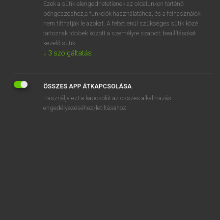
Ezek a sütik elengedhetetlenek az oldalunkon történő
böngészéshez,a funkciók használatához, és a felhasználók
nem tilthatják le azokat. A feltétlenül szükséges sütik közé
Magay Tamás et al.
tartoznak többek között a személyre szabott beállításokat
ANGOL−MAGYAR MŰSZAKI SZÓTÁR
kezelő sütik.
↓
3
szolgáltatás
Kapcsolódó anyagok
capacitron
ÖSSZES APP ÁTKAPCSOLÁSA
capacity
Használja ezt a kapcsolót az összes alkalmazás
capacity altimeter
engedélyezéséhez/letiltásához.
capacity area
capacity balance
capacity bridge
capacity charge
capacity clause
capacity control