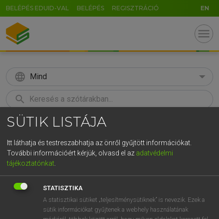
BELÉPÉS EDUID-VAL
BELÉPÉS
REGISZTRÁCIÓ
EN
menu
language
Mind
search
SÜTIK LISTÁJA
GR
KERESÉS
5
6
7
8
9
ö
ü
ó
Itt láthatja és testreszabhatja az önről gyűjtött információkat.
További információért kérjük, olvasd el az
adatvédelmi
r
t
z
u
i
o
p
ő
ú
MAGAY TAMÁS ET AL.
tájékoztatónkat
.
Angol−magyar műszaki szótár
g
h
j
k
l
é
á
ű
Ω
STATISZTIKA
v
b
n
m
,
.
-
AltGr
A statisztikai sütiket „teljesítménysütiknek” is nevezik. Ezek a
sütik információkat gyűjtenek a webhely használatának