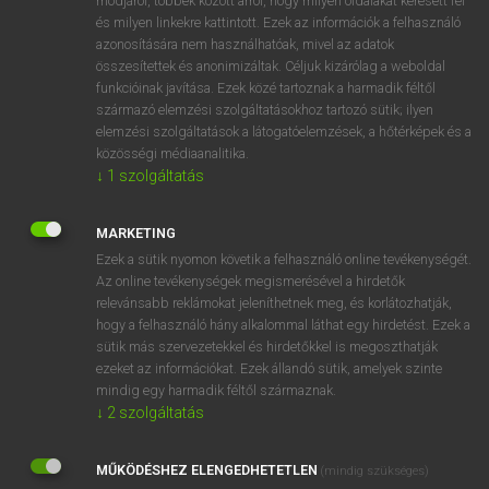
módjáról, többek között arról, hogy milyen oldalakat keresett fel
és milyen linkekre kattintott. Ezek az információk a felhasználó
VAN ELŐFIZETÉSED?
azonosítására nem használhatóak, mivel az adatok
összesítettek és anonimizáltak. Céljuk kizárólag a weboldal
Van előfizetésem a teljes szócikk megtekintéséhez.
funkcióinak javítása. Ezek közé tartoznak a harmadik féltől
származó elemzési szolgáltatásokhoz tartozó sütik; ilyen
BELÉPÉS
elemzési szolgáltatások a látogatóelemzések, a hőtérképek és a
közösségi médiaanalitika.
↓
1
szolgáltatás
MARKETING
Ezek a sütik nyomon követik a felhasználó online tevékenységét.
Az online tevékenységek megismerésével a hirdetők
NINCS ELŐFIZETÉSED?
relevánsabb reklámokat jeleníthetnek meg, és korlátozhatják,
Nincs regisztrációm és előfizetésem. A szótár 2 órás,
hogy a felhasználó hány alkalommal láthat egy hirdetést. Ezek a
díjmentes próbaverziójának elindításához regisztrálok és
sütik más szervezetekkel és hirdetőkkel is megoszthatják
belépek
.
ezeket az információkat. Ezek állandó sütik, amelyek szinte
mindig egy harmadik féltől származnak.
↓
2
szolgáltatás
REGISZTRÁCIÓ
MŰKÖDÉSHEZ ELENGEDHETETLEN
(mindig szükséges)