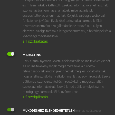
módjáról, többek között arról, hogy milyen oldalakat keresett fel
és milyen linkekre kattintott. Ezek az információk a felhasználó
VAN ELŐFIZETÉSED?
azonosítására nem használhatóak, mivel az adatok
összesítettek és anonimizáltak. Céljuk kizárólag a weboldal
Van előfizetésem a teljes szócikk megtekintéséhez.
funkcióinak javítása. Ezek közé tartoznak a harmadik féltől
származó elemzési szolgáltatásokhoz tartozó sütik; ilyen
BELÉPÉS
elemzési szolgáltatások a látogatóelemzések, a hőtérképek és a
közösségi médiaanalitika.
↓
1
szolgáltatás
MARKETING
Ezek a sütik nyomon követik a felhasználó online tevékenységét.
Az online tevékenységek megismerésével a hirdetők
NINCS ELŐFIZETÉSED?
relevánsabb reklámokat jeleníthetnek meg, és korlátozhatják,
Nincs regisztrációm és előfizetésem. A szótár 2 órás,
hogy a felhasználó hány alkalommal láthat egy hirdetést. Ezek a
díjmentes próbaverziójának elindításához regisztrálok és
sütik más szervezetekkel és hirdetőkkel is megoszthatják
belépek
.
ezeket az információkat. Ezek állandó sütik, amelyek szinte
mindig egy harmadik féltől származnak.
↓
2
szolgáltatás
REGISZTRÁCIÓ
MŰKÖDÉSHEZ ELENGEDHETETLEN
(mindig szükséges)