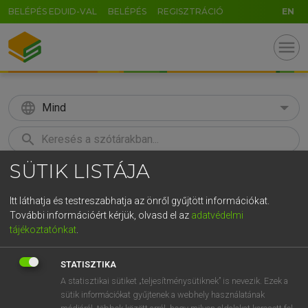
BELÉPÉS EDUID-VAL
BELÉPÉS
REGISZTRÁCIÓ
EN
menu
language
Mind
search
SÜTIK LISTÁJA
GR
KERESÉS
5
6
7
8
9
ö
ü
ó
Itt láthatja és testreszabhatja az önről gyűjtött információkat.
További információért kérjük, olvasd el az
adatvédelmi
r
t
z
u
i
o
p
ő
ú
MAGAY TAMÁS ET AL.
tájékoztatónkat
.
Angol−magyar műszaki szótár
g
h
j
k
l
é
á
ű
Ω
STATISZTIKA
v
b
n
m
,
.
-
AltGr
A statisztikai sütiket „teljesítménysütiknek” is nevezik. Ezek a
sütik információkat gyűjtenek a webhely használatának