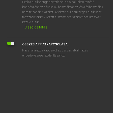
Ezek a sütik elengedhetetlenek az oldalunkon történő
böngészéshez,a funkciók használatához, és a felhasználók
nem tilthatják le azokat. A feltétlenül szükséges sütik közé
Magay Tamás et al.
tartoznak többek között a személyre szabott beállításokat
ANGOL−MAGYAR MŰSZAKI SZÓTÁR
kezelő sütik.
↓
3
szolgáltatás
Kapcsolódó anyagok
admittance
ÖSSZES APP ÁTKAPCSOLÁSA
admittance function
Használja ezt a kapcsolót az összes alkalmazás
admittance of driving-point
engedélyezéséhez/letiltásához.
admittance operator
admittance parameters
admitted
admitted region of deviations
admitting
admitting pipe