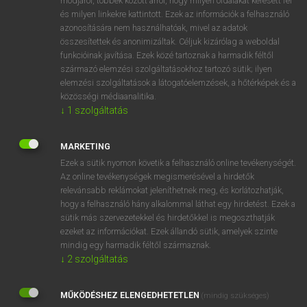
módjáról, többek között arról, hogy milyen oldalakat keresett fel
és milyen linkekre kattintott. Ezek az információk a felhasználó
VAN ELŐFIZETÉSED?
azonosítására nem használhatóak, mivel az adatok
összesítettek és anonimizáltak. Céljuk kizárólag a weboldal
Van előfizetésem a teljes szócikk megtekintéséhez.
funkcióinak javítása. Ezek közé tartoznak a harmadik féltől
származó elemzési szolgáltatásokhoz tartozó sütik; ilyen
BELÉPÉS
elemzési szolgáltatások a látogatóelemzések, a hőtérképek és a
közösségi médiaanalitika.
↓
1
szolgáltatás
MARKETING
Ezek a sütik nyomon követik a felhasználó online tevékenységét.
Az online tevékenységek megismerésével a hirdetők
NINCS ELŐFIZETÉSED?
relevánsabb reklámokat jeleníthetnek meg, és korlátozhatják,
Nincs regisztrációm és előfizetésem. A szótár 2 órás,
hogy a felhasználó hány alkalommal láthat egy hirdetést. Ezek a
díjmentes próbaverziójának elindításához regisztrálok és
sütik más szervezetekkel és hirdetőkkel is megoszthatják
belépek
.
ezeket az információkat. Ezek állandó sütik, amelyek szinte
mindig egy harmadik féltől származnak.
↓
2
szolgáltatás
REGISZTRÁCIÓ
MŰKÖDÉSHEZ ELENGEDHETETLEN
(mindig szükséges)