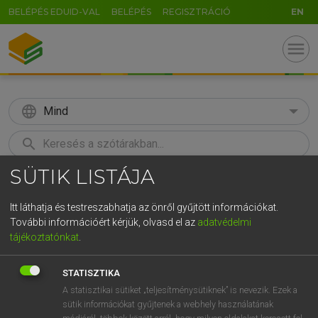
BELÉPÉS EDUID-VAL
BELÉPÉS
REGISZTRÁCIÓ
EN
menu
language
Mind
search
SÜTIK LISTÁJA
GR
KERESÉS
5
6
7
8
9
ö
ü
ó
Itt láthatja és testreszabhatja az önről gyűjtött információkat.
További információért kérjük, olvasd el az
adatvédelmi
r
t
z
u
i
o
p
ő
ú
MAGAY TAMÁS ET AL.
tájékoztatónkat
.
Angol−magyar műszaki szótár
g
h
j
k
l
é
á
ű
Ω
STATISZTIKA
v
b
n
m
,
.
-
AltGr
A statisztikai sütiket „teljesítménysütiknek” is nevezik. Ezek a
sütik információkat gyűjtenek a webhely használatának