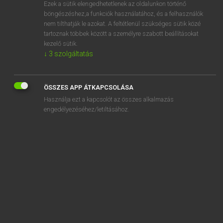
Ezek a sütik elengedhetetlenek az oldalunkon történő
böngészéshez,a funkciók használatához, és a felhasználók
nem tilthatják le azokat. A feltétlenül szükséges sütik közé
Magay Tamás et al.
tartoznak többek között a személyre szabott beállításokat
ANGOL−MAGYAR MŰSZAKI SZÓTÁR
kezelő sütik.
↓
3
szolgáltatás
Kapcsolódó anyagok
calcium carbonate
ÖSSZES APP ÁTKAPCSOLÁSA
calcium chloride
Használja ezt a kapcsolót az összes alkalmazás
calcium-chromium garnet
engedélyezéséhez/letiltásához.
calcium compounds
calcium cyanamide
calcium ethoxide
calcium flocculi
calcium fluoride
calcium fluoride laser