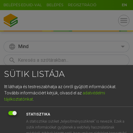
BELÉPÉS EDUID-VAL
BELÉPÉS
REGISZTRÁCIÓ
EN
menu
language
Mind
search
SÜTIK LISTÁJA
GR
KERESÉS
5
6
7
8
9
ö
ü
ó
Itt láthatja és testreszabhatja az önről gyűjtött információkat.
További információért kérjük, olvasd el az
adatvédelmi
r
t
z
u
i
o
p
ő
ú
MAGAY TAMÁS ET AL.
tájékoztatónkat
.
Angol−magyar műszaki szótár
g
h
j
k
l
é
á
ű
Ω
STATISZTIKA
v
b
n
m
,
.
-
AltGr
A statisztikai sütiket „teljesítménysütiknek” is nevezik. Ezek a
sütik információkat gyűjtenek a webhely használatának