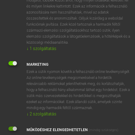
módjáról, többek között arról, hogy milyen oldalakat keresett fel
és milyen linkekre kattintott. Ezek az információk a felhasználó
VAN ELŐFIZETÉSED?
azonosítására nem használhatóak, mivel az adatok
összesítettek és anonimizáltak. Céljuk kizárólag a weboldal
Van előfizetésem a teljes szócikk megtekintéséhez.
funkcióinak javítása. Ezek közé tartoznak a harmadik féltől
származó elemzési szolgáltatásokhoz tartozó sütik; ilyen
BELÉPÉS
elemzési szolgáltatások a látogatóelemzések, a hőtérképek és a
közösségi médiaanalitika.
↓
1
szolgáltatás
MARKETING
Ezek a sütik nyomon követik a felhasználó online tevékenységét.
Az online tevékenységek megismerésével a hirdetők
NINCS ELŐFIZETÉSED?
relevánsabb reklámokat jeleníthetnek meg, és korlátozhatják,
Nincs regisztrációm és előfizetésem. A szótár 2 órás,
hogy a felhasználó hány alkalommal láthat egy hirdetést. Ezek a
díjmentes próbaverziójának elindításához regisztrálok és
sütik más szervezetekkel és hirdetőkkel is megoszthatják
belépek
.
ezeket az információkat. Ezek állandó sütik, amelyek szinte
mindig egy harmadik féltől származnak.
↓
2
szolgáltatás
REGISZTRÁCIÓ
MŰKÖDÉSHEZ ELENGEDHETETLEN
(mindig szükséges)