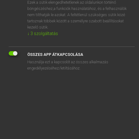
Ezek a sütik elengedhetetlenek az oldalunkon történő
böngészéshez,a funkciók használatához, és a felhasználók
nem tilthatják le azokat. A feltétlenül szükséges sütik közé
Magay Tamás et al.
tartoznak többek között a személyre szabott beállításokat
ANGOL−MAGYAR MŰSZAKI SZÓTÁR
kezelő sütik.
↓
3
szolgáltatás
Kapcsolódó anyagok
ADL
ÖSSZES APP ÁTKAPCSOLÁSA
adler ribbon
Használja ezt a kapcsolót az összes alkalmazás
Adler tube
engedélyezéséhez/letiltásához.
admag
adman
admeasure
admeasurement
administration
administration building