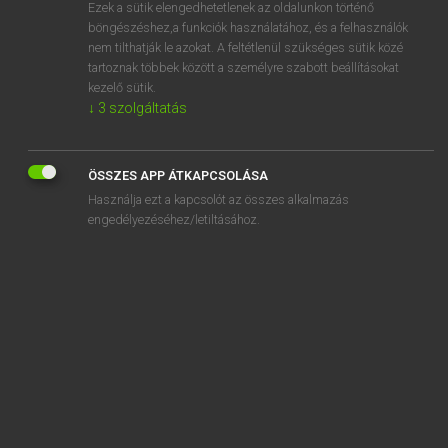
Ezek a sütik elengedhetetlenek az oldalunkon történő
böngészéshez,a funkciók használatához, és a felhasználók
nem tilthatják le azokat. A feltétlenül szükséges sütik közé
Magay Tamás et al.
tartoznak többek között a személyre szabott beállításokat
ANGOL−MAGYAR MŰSZAKI SZÓTÁR
kezelő sütik.
↓
3
szolgáltatás
Kapcsolódó anyagok
AASR
ÖSSZES APP ÁTKAPCSOLÁSA
AB
Használja ezt a kapcsolót az összes alkalmazás
abac
engedélyezéséhez/letiltásához.
abaca
aback
abaculus
abacus
abaft
abandon