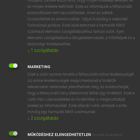
módjáról, többek között arról, hogy milyen oldalakat keresett fel
és milyen linkekre kattintott. Ezek az információk a felhasználó
VAN ELŐFIZETÉSED?
azonosítására nem használhatóak, mivel az adatok
összesítettek és anonimizáltak. Céljuk kizárólag a weboldal
Van előfizetésem a teljes szócikk megtekintéséhez.
funkcióinak javítása. Ezek közé tartoznak a harmadik féltől
származó elemzési szolgáltatásokhoz tartozó sütik; ilyen
BELÉPÉS
elemzési szolgáltatások a látogatóelemzések, a hőtérképek és a
közösségi médiaanalitika.
↓
1
szolgáltatás
MARKETING
Ezek a sütik nyomon követik a felhasználó online tevékenységét.
Az online tevékenységek megismerésével a hirdetők
NINCS ELŐFIZETÉSED?
relevánsabb reklámokat jeleníthetnek meg, és korlátozhatják,
Nincs regisztrációm és előfizetésem. A szótár 2 órás,
hogy a felhasználó hány alkalommal láthat egy hirdetést. Ezek a
díjmentes próbaverziójának elindításához regisztrálok és
sütik más szervezetekkel és hirdetőkkel is megoszthatják
belépek
.
ezeket az információkat. Ezek állandó sütik, amelyek szinte
mindig egy harmadik féltől származnak.
↓
2
szolgáltatás
REGISZTRÁCIÓ
MŰKÖDÉSHEZ ELENGEDHETETLEN
(mindig szükséges)