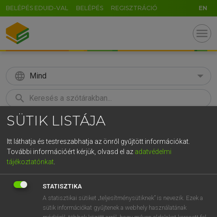
BELÉPÉS EDUID-VAL
BELÉPÉS
REGISZTRÁCIÓ
EN
menu
language
Mind
search
SÜTIK LISTÁJA
GR
KERESÉS
5
6
7
8
9
ö
ü
ó
Itt láthatja és testreszabhatja az önről gyűjtött információkat.
További információért kérjük, olvasd el az
adatvédelmi
r
t
z
u
i
o
p
ő
ú
MAGAY TAMÁS ET AL.
tájékoztatónkat
.
Angol−magyar műszaki szótár
g
h
j
k
l
é
á
ű
Ω
STATISZTIKA
v
b
n
m
,
.
-
AltGr
A statisztikai sütiket „teljesítménysütiknek” is nevezik. Ezek a
sütik információkat gyűjtenek a webhely használatának