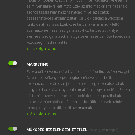
módjáról, többek között arról, hogy milyen oldalakat keresett fel
és milyen linkekre kattintott. Ezek az információk a felhasználó
VAN ELŐFIZETÉSED?
azonosítására nem használhatóak, mivel az adatok
összesítettek és anonimizáltak. Céljuk kizárólag a weboldal
Van előfizetésem a teljes szócikk megtekintéséhez.
funkcióinak javítása. Ezek közé tartoznak a harmadik féltől
származó elemzési szolgáltatásokhoz tartozó sütik; ilyen
BELÉPÉS
elemzési szolgáltatások a látogatóelemzések, a hőtérképek és a
közösségi médiaanalitika.
↓
1
szolgáltatás
MARKETING
Ezek a sütik nyomon követik a felhasználó online tevékenységét.
Az online tevékenységek megismerésével a hirdetők
NINCS ELŐFIZETÉSED?
relevánsabb reklámokat jeleníthetnek meg, és korlátozhatják,
Nincs regisztrációm és előfizetésem. A szótár 2 órás,
hogy a felhasználó hány alkalommal láthat egy hirdetést. Ezek a
díjmentes próbaverziójának elindításához regisztrálok és
sütik más szervezetekkel és hirdetőkkel is megoszthatják
belépek
.
ezeket az információkat. Ezek állandó sütik, amelyek szinte
mindig egy harmadik féltől származnak.
↓
2
szolgáltatás
REGISZTRÁCIÓ
MŰKÖDÉSHEZ ELENGEDHETETLEN
(mindig szükséges)