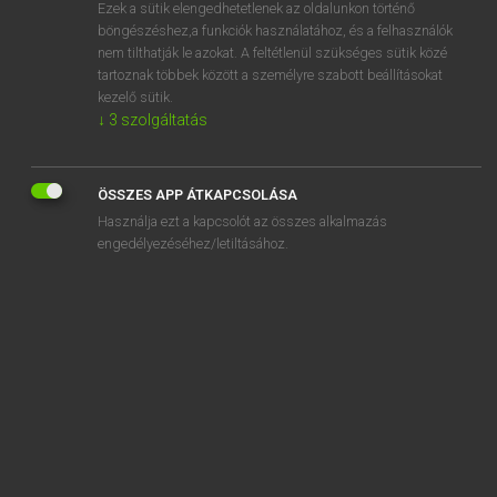
Ezek a sütik elengedhetetlenek az oldalunkon történő
böngészéshez,a funkciók használatához, és a felhasználók
nem tilthatják le azokat. A feltétlenül szükséges sütik közé
Magay Tamás et al.
tartoznak többek között a személyre szabott beállításokat
ANGOL−MAGYAR MŰSZAKI SZÓTÁR
kezelő sütik.
↓
3
szolgáltatás
Kapcsolódó anyagok
wince-dyeing machine
ÖSSZES APP ÁTKAPCSOLÁSA
wince stand
Használja ezt a kapcsolót az összes alkalmazás
wincey
engedélyezéséhez/letiltásához.
winceyette
winch
winch drum
winchester
Winchester
Winchester technology