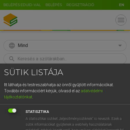
BELÉPÉS EDUID-VAL
BELÉPÉS
REGISZTRÁCIÓ
EN
menu
language
Mind
search
SÜTIK LISTÁJA
GR
KERESÉS
5
6
7
8
9
ö
ü
ó
Itt láthatja és testreszabhatja az önről gyűjtött információkat.
További információért kérjük, olvasd el az
adatvédelmi
r
t
z
u
i
o
p
ő
ú
MAGAY TAMÁS ET AL.
tájékoztatónkat
.
Angol−magyar műszaki szótár
g
h
j
k
l
é
á
ű
Ω
STATISZTIKA
v
b
n
m
,
.
-
AltGr
A statisztikai sütiket „teljesítménysütiknek” is nevezik. Ezek a
sütik információkat gyűjtenek a webhely használatának