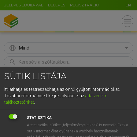
BELÉPÉS EDUID-VAL
BELÉPÉS
REGISZTRÁCIÓ
EN
menu
language
Mind
search
SÜTIK LISTÁJA
GR
KERESÉS
5
6
7
8
9
ö
ü
ó
Itt láthatja és testreszabhatja az önről gyűjtött információkat.
További információért kérjük, olvasd el az
adatvédelmi
r
t
z
u
i
o
p
ő
ú
MAGAY TAMÁS ET AL.
tájékoztatónkat
.
Angol−magyar műszaki szótár
g
h
j
k
l
é
á
ű
Ω
STATISZTIKA
v
b
n
m
,
.
-
AltGr
A statisztikai sütiket „teljesítménysütiknek” is nevezik. Ezek a
sütik információkat gyűjtenek a webhely használatának