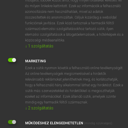
módjáról, többek között arról, hogy milyen oldalakat keresett fel
és milyen linkekre kattintott. Ezek az információk a felhasználó
VAN ELŐFIZETÉSED?
azonosítására nem használhatóak, mivel az adatok
összesítettek és anonimizáltak. Céljuk kizárólag a weboldal
Van előfizetésem a teljes szócikk megtekintéséhez.
funkcióinak javítása. Ezek közé tartoznak a harmadik féltől
származó elemzési szolgáltatásokhoz tartozó sütik; ilyen
BELÉPÉS
elemzési szolgáltatások a látogatóelemzések, a hőtérképek és a
közösségi médiaanalitika.
↓
1
szolgáltatás
MARKETING
Ezek a sütik nyomon követik a felhasználó online tevékenységét.
Az online tevékenységek megismerésével a hirdetők
NINCS ELŐFIZETÉSED?
relevánsabb reklámokat jeleníthetnek meg, és korlátozhatják,
Nincs regisztrációm és előfizetésem. A szótár 2 órás,
hogy a felhasználó hány alkalommal láthat egy hirdetést. Ezek a
díjmentes próbaverziójának elindításához regisztrálok és
sütik más szervezetekkel és hirdetőkkel is megoszthatják
belépek
.
ezeket az információkat. Ezek állandó sütik, amelyek szinte
mindig egy harmadik féltől származnak.
↓
2
szolgáltatás
REGISZTRÁCIÓ
MŰKÖDÉSHEZ ELENGEDHETETLEN
(mindig szükséges)