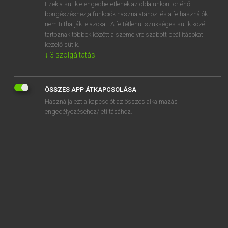
Ezek a sütik elengedhetetlenek az oldalunkon történő
böngészéshez,a funkciók használatához, és a felhasználók
nem tilthatják le azokat. A feltétlenül szükséges sütik közé
Magay Tamás et al.
tartoznak többek között a személyre szabott beállításokat
ANGOL−MAGYAR MŰSZAKI SZÓTÁR
kezelő sütik.
↓
3
szolgáltatás
Kapcsolódó anyagok
weaver’s implement
ÖSSZES APP ÁTKAPCSOLÁSA
weaver’s knot
Használja ezt a kapcsolót az összes alkalmazás
weaver’s tweezers
engedélyezéséhez/letiltásához.
weave sweeps
weave with x end
weaving
weaving-fault
weaving harness
weaving loom