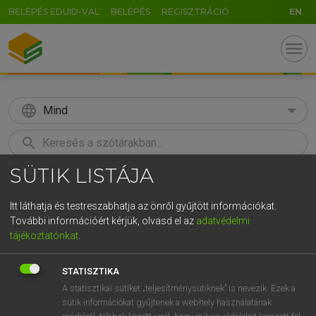
BELÉPÉS EDUID-VAL
BELÉPÉS
REGISZTRÁCIÓ
EN
menu
language
Mind
search
SÜTIK LISTÁJA
GR
KERESÉS
5
6
7
8
9
ö
ü
ó
Itt láthatja és testreszabhatja az önről gyűjtött információkat.
További információért kérjük, olvasd el az
adatvédelmi
r
t
z
u
i
o
p
ő
ú
MAGAY TAMÁS ET AL.
tájékoztatónkat
.
Angol−magyar műszaki szótár
g
h
j
k
l
é
á
ű
Ω
STATISZTIKA
v
b
n
m
,
.
-
AltGr
A statisztikai sütiket „teljesítménysütiknek” is nevezik. Ezek a
sütik információkat gyűjtenek a webhely használatának