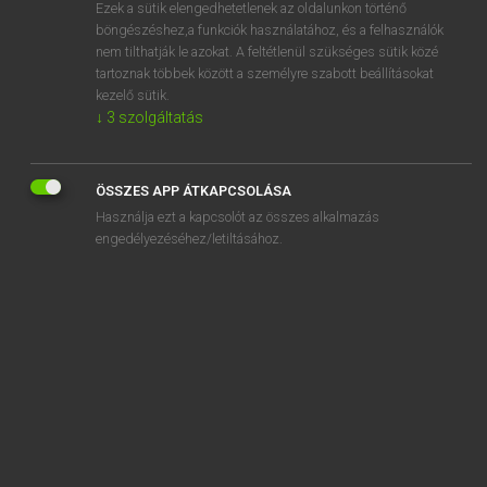
Ezek a sütik elengedhetetlenek az oldalunkon történő
böngészéshez,a funkciók használatához, és a felhasználók
nem tilthatják le azokat. A feltétlenül szükséges sütik közé
Magay Tamás et al.
tartoznak többek között a személyre szabott beállításokat
ANGOL−MAGYAR MŰSZAKI SZÓTÁR
kezelő sütik.
↓
3
szolgáltatás
Kapcsolódó anyagok
superannealed
ÖSSZES APP ÁTKAPCSOLÁSA
superaudible
Használja ezt a kapcsolót az összes alkalmazás
superaudible frequency
engedélyezéséhez/letiltásához.
superaudio channel
superaudio frequency
superaudio-telegraphy
superballoon
supercalender
supercalendered