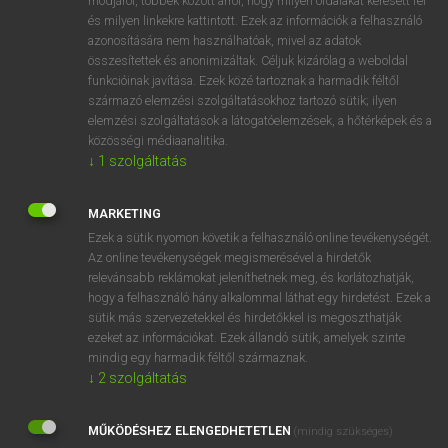
módjáról, többek között arról, hogy milyen oldalakat keresett fel
és milyen linkekre kattintott. Ezek az információk a felhasználó
VAN ELŐFIZETÉSED?
azonosítására nem használhatóak, mivel az adatok
összesítettek és anonimizáltak. Céljuk kizárólag a weboldal
Van előfizetésem a teljes szócikk megtekintéséhez.
funkcióinak javítása. Ezek közé tartoznak a harmadik féltől
származó elemzési szolgáltatásokhoz tartozó sütik; ilyen
BELÉPÉS
elemzési szolgáltatások a látogatóelemzések, a hőtérképek és a
közösségi médiaanalitika.
↓
1
szolgáltatás
MARKETING
Ezek a sütik nyomon követik a felhasználó online tevékenységét.
Az online tevékenységek megismerésével a hirdetők
NINCS ELŐFIZETÉSED?
relevánsabb reklámokat jeleníthetnek meg, és korlátozhatják,
Nincs regisztrációm és előfizetésem. A szótár 2 órás,
hogy a felhasználó hány alkalommal láthat egy hirdetést. Ezek a
díjmentes próbaverziójának elindításához regisztrálok és
sütik más szervezetekkel és hirdetőkkel is megoszthatják
belépek
.
ezeket az információkat. Ezek állandó sütik, amelyek szinte
mindig egy harmadik féltől származnak.
↓
2
szolgáltatás
REGISZTRÁCIÓ
MŰKÖDÉSHEZ ELENGEDHETETLEN
(mindig szükséges)