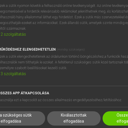
próbaverziójának elindítás
zek a sütik nyomon követik a felhasználó online tevékenységét. Az online tevékeny
BELÉPÉS
regisztrálok és
belépek
.
egismerésével a hirdetők relevánsabb reklámokat jeleníthetnek meg, és korlátozhat
elhasználó hány alkalommal láthat egy hirdetést. Ezek a sütik más szervezetekkel és
egoszthatják ezeket az információkat. Ezek állandó sütik, amelyek szinte mindig 
REGISZTRÁCIÓ
éltől származnak.
2
szolgáltatás
ŰKÖDÉSHEZ ELENGEDHETETLEN
(mindig szükséges)
zek a sütik elengedhetetlenek az oldalunkon történő böngészéshez,a funkciók hasz
elhasználók nem tilthatják le azokat. A feltétlenül szükséges sütik közé tartoznak t
zemélyre szabott beállításokat kezelő sütik.
3
szolgáltatás
SSZES APP ÁTKAPCSOLÁSA
HASZNÁLÓKNAK
SÚGÓ
asználja ezt a kapcsolót az összes alkalmazás engedélyezéséhez/letiltásához.
K
RÓLUNK
NTÉZMÉNYEKNEK
ELÉRHETŐSÉG
a szükséges sütik
Kiválasztottak
Összes
MEGOLDÁSOK
SÜTI BEÁLLÍTÁSOK
elfogadása
elfogadása
elfog