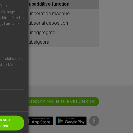
subadditive function
ához
ségek
ják, hogy a
subaeration machine
 hirdetőkkel is
subaerial deposition
egy harmadik
subaggregate
subalgebra
nálatához, és a
öbbek között a
IRATKOZZ FEL HÍRLEVELÜNKRE!
 süti
adása