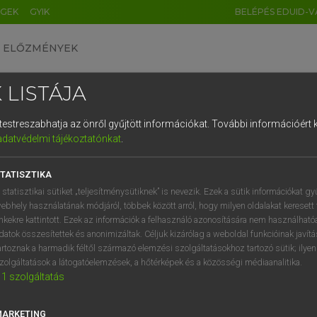
ÉGEK
GYIK
BELÉPÉS EDUID-V
ELŐZMÉNYEK
 LISTÁJA
és testreszabhatja az önről gyűjtött információkat.
További információért k
HU
DE
CN
FR
ES
IT
NL
RU
GR
adatvédelmi tájékoztatónkat
.
 TAMÁS ET AL.
1
2
3
4
5
6
7
8
9
l−magyar műszaki szótár
TATISZTIKA
q
w
e
r
t
z
u
i
 statisztikai sütiket „teljesítménysütiknek” is nevezik. Ezek a sütik információkat gy
ebhely használatának módjáról, többek között arról, hogy milyen oldalakat keresett 
a
s
d
f
g
h
j
k
l
é
inkekre kattintott. Ezek az információk a felhasználó azonosítására nem használható
datok összesítettek és anonimizáltak. Céljuk kizárólag a weboldal funkcióinak javít
í
y
x
c
v
b
n
m
,
.
artoznak a harmadik féltől származó elemzési szolgáltatásokhoz tartozó sütik; ilye
zolgáltatások a látogatóelemzések, a hőtérképek és a közösségi médiaanalitika.
VAN ELŐFIZETÉSED?
NINCS ELŐFIZETÉSED
1
szolgáltatás
előfizetésem a teljes szócikk
Nincs regisztrációm és előfiz
megtekintéséhez.
A szótár 2 órás, díjmente
MARKETING