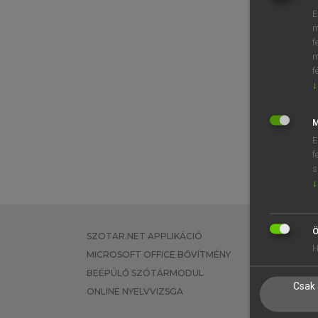
E
m
f
m
f
↓
M
E
f
s
↓
Ö
SZOTAR.NET APPLIKÁCIÓ
EGYÉNI FEL
H
MICROSOFT OFFICE BŐVÍTMÉNY
TANULÓKNA
BEÉPÜLŐ SZÓTÁRMODUL
OKTATÁSI I
Csak 
ONLINE NYELVVIZSGA
VÁLLALATI 