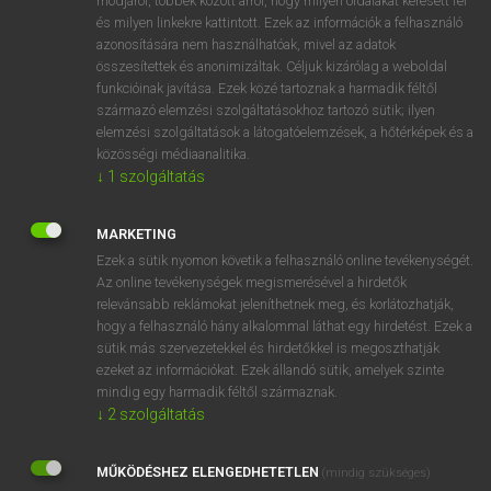
módjáról, többek között arról, hogy milyen oldalakat keresett fel
és milyen linkekre kattintott. Ezek az információk a felhasználó
VAN ELŐFIZETÉSED?
azonosítására nem használhatóak, mivel az adatok
összesítettek és anonimizáltak. Céljuk kizárólag a weboldal
Van előfizetésem a teljes szócikk megtekintéséhez.
funkcióinak javítása. Ezek közé tartoznak a harmadik féltől
származó elemzési szolgáltatásokhoz tartozó sütik; ilyen
BELÉPÉS
elemzési szolgáltatások a látogatóelemzések, a hőtérképek és a
közösségi médiaanalitika.
↓
1
szolgáltatás
MARKETING
Ezek a sütik nyomon követik a felhasználó online tevékenységét.
Az online tevékenységek megismerésével a hirdetők
NINCS ELŐFIZETÉSED?
relevánsabb reklámokat jeleníthetnek meg, és korlátozhatják,
Nincs regisztrációm és előfizetésem. A szótár 2 órás,
hogy a felhasználó hány alkalommal láthat egy hirdetést. Ezek a
díjmentes próbaverziójának elindításához regisztrálok és
sütik más szervezetekkel és hirdetőkkel is megoszthatják
belépek
.
ezeket az információkat. Ezek állandó sütik, amelyek szinte
mindig egy harmadik féltől származnak.
↓
2
szolgáltatás
REGISZTRÁCIÓ
MŰKÖDÉSHEZ ELENGEDHETETLEN
(mindig szükséges)