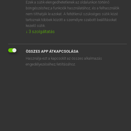
Ezek a sütik elengedhetetlenek az oldalunkon történő
böngészéshez,a funkciók használatához, és a felhasználók
nem tilthatják le azokat. A feltétlenül szükséges sütik közé
Magay Tamás et al.
tartoznak többek között a személyre szabott beállításokat
ANGOL−MAGYAR MŰSZAKI SZÓTÁR
kezelő sütik.
↓
3
szolgáltatás
Kapcsolódó anyagok
streamlined antenna cover
ÖSSZES APP ÁTKAPCSOLÁSA
streamlined body
Használja ezt a kapcsolót az összes alkalmazás
streamlined contours
engedélyezéséhez/letiltásához.
streamlined fairing
streamlined rudder
streamlined strut
streamline fairing
streamline filtration
streamline flow