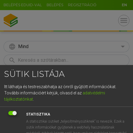
BELÉPÉS EDUID-VAL
BELÉPÉS
REGISZTRÁCIÓ
EN
menu
language
Mind
search
SÜTIK LISTÁJA
GR
KERESÉS
5
6
7
8
9
ö
ü
ó
Itt láthatja és testreszabhatja az önről gyűjtött információkat.
További információért kérjük, olvasd el az
adatvédelmi
r
t
z
u
i
o
p
ő
ú
MAGAY TAMÁS ET AL.
tájékoztatónkat
.
Angol−magyar műszaki szótár
g
h
j
k
l
é
á
ű
Ω
STATISZTIKA
v
b
n
m
,
.
-
AltGr
A statisztikai sütiket „teljesítménysütiknek” is nevezik. Ezek a
sütik információkat gyűjtenek a webhely használatának