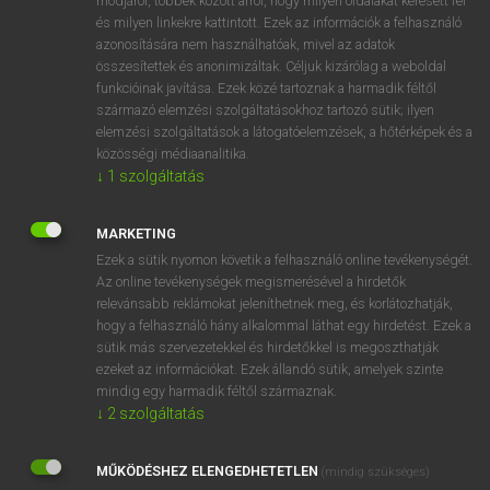
módjáról, többek között arról, hogy milyen oldalakat keresett fel
és milyen linkekre kattintott. Ezek az információk a felhasználó
VAN ELŐFIZETÉSED?
azonosítására nem használhatóak, mivel az adatok
összesítettek és anonimizáltak. Céljuk kizárólag a weboldal
Van előfizetésem a teljes szócikk megtekintéséhez.
funkcióinak javítása. Ezek közé tartoznak a harmadik féltől
származó elemzési szolgáltatásokhoz tartozó sütik; ilyen
BELÉPÉS
elemzési szolgáltatások a látogatóelemzések, a hőtérképek és a
közösségi médiaanalitika.
↓
1
szolgáltatás
MARKETING
Ezek a sütik nyomon követik a felhasználó online tevékenységét.
Az online tevékenységek megismerésével a hirdetők
NINCS ELŐFIZETÉSED?
relevánsabb reklámokat jeleníthetnek meg, és korlátozhatják,
Nincs regisztrációm és előfizetésem. A szótár 2 órás,
hogy a felhasználó hány alkalommal láthat egy hirdetést. Ezek a
díjmentes próbaverziójának elindításához regisztrálok és
sütik más szervezetekkel és hirdetőkkel is megoszthatják
belépek
.
ezeket az információkat. Ezek állandó sütik, amelyek szinte
mindig egy harmadik féltől származnak.
↓
2
szolgáltatás
REGISZTRÁCIÓ
MŰKÖDÉSHEZ ELENGEDHETETLEN
(mindig szükséges)