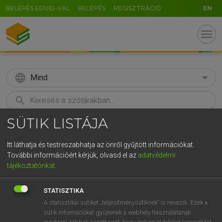
BELÉPÉS EDUID-VAL
BELÉPÉS
REGISZTRÁCIÓ
EN
menu
language
Mind
search
SÜTIK LISTÁJA
GR
KERESÉS
5
6
7
8
9
ö
ü
ó
Itt láthatja és testreszabhatja az önről gyűjtött információkat.
További információért kérjük, olvasd el az
adatvédelmi
r
t
z
u
i
o
p
ő
ú
MAGAY TAMÁS ET AL.
tájékoztatónkat
.
Angol−magyar műszaki szótár
g
h
j
k
l
é
á
ű
Ω
STATISZTIKA
v
b
n
m
,
.
-
AltGr
A statisztikai sütiket „teljesítménysütiknek” is nevezik. Ezek a
sütik információkat gyűjtenek a webhely használatának