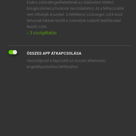
Ezek a sütik elengedhetetlenek az oldalunkon történő
böngészéshez,a funkciók használatához, és a felhasználók
nem tilthatják le azokat. A feltétlenül szükséges sütik közé
Magay Tamás et al.
tartoznak többek között a személyre szabott beállításokat
ANGOL−MAGYAR MŰSZAKI SZÓTÁR
kezelő sütik.
↓
3
szolgáltatás
Kapcsolódó anyagok
steel-tube stand
ÖSSZES APP ÁTKAPCSOLÁSA
steel-tube warp beam
Használja ezt a kapcsolót az összes alkalmazás
steel using industry
engedélyezéséhez/letiltásához.
steel vein
steel weldment
steel-wheel roller
steel wire
steel-wire armoring
steel-wire belt conveyor