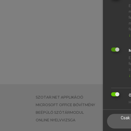
E
m
f
m
f
↓
M
E
f
s
↓
Ö
SZOTAR.NET APPLIKÁCIÓ
EGYÉNI FEL
H
MICROSOFT OFFICE BŐVÍTMÉNY
TANULÓKNA
BEÉPÜLŐ SZÓTÁRMODUL
OKTATÁSI I
Csak 
ONLINE NYELVVIZSGA
VÁLLALATI 