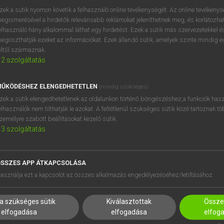
próbaverziójának elindítás
zek a sütik nyomon követik a felhasználó online tevékenységét. Az online tevékeny
BELÉPÉS
regisztrálok és
belépek
.
egismerésével a hirdetők relevánsabb reklámokat jeleníthetnek meg, és korlátozhat
elhasználó hány alkalommal láthat egy hirdetést. Ezek a sütik más szervezetekkel és
egoszthatják ezeket az információkat. Ezek állandó sütik, amelyek szinte mindig 
REGISZTRÁCIÓ
éltől származnak.
2
szolgáltatás
ŰKÖDÉSHEZ ELENGEDHETETLEN
(mindig szükséges)
zek a sütik elengedhetetlenek az oldalunkon történő böngészéshez,a funkciók hasz
elhasználók nem tilthatják le azokat. A feltétlenül szükséges sütik közé tartoznak t
zemélyre szabott beállításokat kezelő sütik.
3
szolgáltatás
SSZES APP ÁTKAPCSOLÁSA
HASZNÁLÓKNAK
SÚGÓ
asználja ezt a kapcsolót az összes alkalmazás engedélyezéséhez/letiltásához.
K
RÓLUNK
NTÉZMÉNYEKNEK
ELÉRHETŐSÉG
a szükséges sütik
Kiválasztottak
Összes
MEGOLDÁSOK
SÜTI BEÁLLÍTÁSOK
elfogadása
elfogadása
elfog