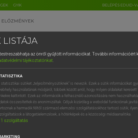
ÉGEK
GYIK
BELÉPÉS EDUID-V
ELŐZMÉNYEK
 LISTÁJA
és testreszabhatja az önről gyűjtött információkat.
További információért k
HU
DE
CN
FR
ES
IT
NL
RU
GR
adatvédelmi tájékoztatónkat
.
 TAMÁS ET AL.
1
2
3
4
5
6
7
8
9
l−magyar műszaki szótár
TATISZTIKA
q
w
e
r
t
z
u
i
 statisztikai sütiket „teljesítménysütiknek” is nevezik. Ezek a sütik információkat gy
ebhely használatának módjáról, többek között arról, hogy milyen oldalakat keresett 
a
s
d
f
g
h
j
k
l
é
inkekre kattintott. Ezek az információk a felhasználó azonosítására nem használható
datok összesítettek és anonimizáltak. Céljuk kizárólag a weboldal funkcióinak javít
í
y
x
c
v
b
n
m
,
.
artoznak a harmadik féltől származó elemzési szolgáltatásokhoz tartozó sütik; ilye
zolgáltatások a látogatóelemzések, a hőtérképek és a közösségi médiaanalitika.
VAN ELŐFIZETÉSED?
NINCS ELŐFIZETÉSED
1
szolgáltatás
előfizetésem a teljes szócikk
Nincs regisztrációm és előfiz
megtekintéséhez.
A szótár 2 órás, díjmente
MARKETING