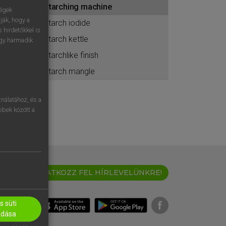
starching machine
ához
ségek
ják, hogy a
starch iodide
 hirdetőkkel is
starch kettle
egy harmadik
starchlike finish
starch mangle
nálatához, és a
öbbek között a
IRATKOZZ FEL HÍRLEVELÜNKRE!
 süti
adása