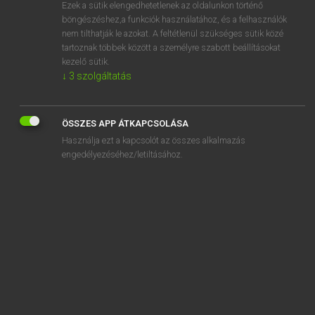
Ezek a sütik elengedhetetlenek az oldalunkon történő
böngészéshez,a funkciók használatához, és a felhasználók
nem tilthatják le azokat. A feltétlenül szükséges sütik közé
Magay Tamás et al.
tartoznak többek között a személyre szabott beállításokat
ANGOL−MAGYAR MŰSZAKI SZÓTÁR
kezelő sütik.
↓
3
szolgáltatás
Kapcsolódó anyagok
Stampian stage
ÖSSZES APP ÁTKAPCSOLÁSA
stamp in
Használja ezt a kapcsolót az összes alkalmazás
stamp in blind
engedélyezéséhez/letiltásához.
stamp-in factor
stamping
stamping board
stamping calender
stamping die
stamping foil