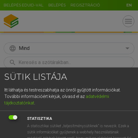
BELÉPÉS EDUID-VAL
BELÉPÉS
REGISZTRÁCIÓ
EN
menu
language
Mind
search
SÜTIK LISTÁJA
GR
KERESÉS
5
6
7
8
9
ö
ü
ó
Itt láthatja és testreszabhatja az önről gyűjtött információkat.
További információért kérjük, olvasd el az
adatvédelmi
r
t
z
u
i
o
p
ő
ú
MAGAY TAMÁS ET AL.
tájékoztatónkat
.
Angol−magyar műszaki szótár
g
h
j
k
l
é
á
ű
Ω
STATISZTIKA
v
b
n
m
,
.
-
AltGr
A statisztikai sütiket „teljesítménysütiknek” is nevezik. Ezek a
sütik információkat gyűjtenek a webhely használatának