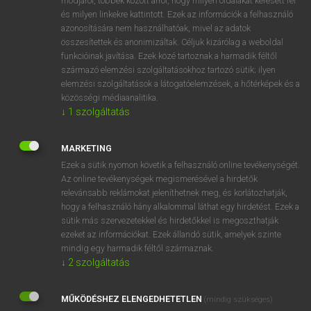
módjáról, többek között arról, hogy milyen oldalakat keresett fel
és milyen linkekre kattintott. Ezek az információk a felhasználó
VAN ELŐFIZETÉSED?
azonosítására nem használhatóak, mivel az adatok
összesítettek és anonimizáltak. Céljuk kizárólag a weboldal
Van előfizetésem a teljes szócikk megtekintéséhez.
funkcióinak javítása. Ezek közé tartoznak a harmadik féltől
származó elemzési szolgáltatásokhoz tartozó sütik; ilyen
BELÉPÉS
elemzési szolgáltatások a látogatóelemzések, a hőtérképek és a
közösségi médiaanalitika.
↓
1
szolgáltatás
MARKETING
Ezek a sütik nyomon követik a felhasználó online tevékenységét.
Az online tevékenységek megismerésével a hirdetők
NINCS ELŐFIZETÉSED?
relevánsabb reklámokat jeleníthetnek meg, és korlátozhatják,
Nincs regisztrációm és előfizetésem. A szótár 2 órás,
hogy a felhasználó hány alkalommal láthat egy hirdetést. Ezek a
díjmentes próbaverziójának elindításához regisztrálok és
sütik más szervezetekkel és hirdetőkkel is megoszthatják
belépek
.
ezeket az információkat. Ezek állandó sütik, amelyek szinte
mindig egy harmadik féltől származnak.
↓
2
szolgáltatás
REGISZTRÁCIÓ
MŰKÖDÉSHEZ ELENGEDHETETLEN
(mindig szükséges)