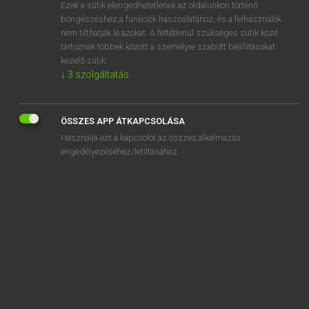
Ezek a sütik elengedhetetlenek az oldalunkon történő
böngészéshez,a funkciók használatához, és a felhasználók
nem tilthatják le azokat. A feltétlenül szükséges sütik közé
Magay Tamás et al.
tartoznak többek között a személyre szabott beállításokat
ANGOL−MAGYAR MŰSZAKI SZÓTÁR
kezelő sütik.
↓
3
szolgáltatás
Kapcsolódó anyagok
stamped
ÖSSZES APP ÁTKAPCSOLÁSA
stamped concrete
Használja ezt a kapcsolót az összes alkalmazás
stamped eye
engedélyezéséhez/letiltásához.
stamped ring
stamped wire
stamp engraver
stamper
stamper box
stamp for making crucibles