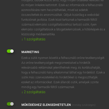
módjáról, többek között arról, hogy milyen oldalakat keresett fel
és milyen linkekre kattintott. Ezek az információk a felhasználó
VAN ELŐFIZETÉSED?
azonosítására nem használhatóak, mivel az adatok
összesítettek és anonimizáltak. Céljuk kizárólag a weboldal
Van előfizetésem a teljes szócikk megtekintéséhez.
funkcióinak javítása. Ezek közé tartoznak a harmadik féltől
származó elemzési szolgáltatásokhoz tartozó sütik; ilyen
BELÉPÉS
elemzési szolgáltatások a látogatóelemzések, a hőtérképek és a
közösségi médiaanalitika.
↓
1
szolgáltatás
MARKETING
Ezek a sütik nyomon követik a felhasználó online tevékenységét.
Az online tevékenységek megismerésével a hirdetők
NINCS ELŐFIZETÉSED?
relevánsabb reklámokat jeleníthetnek meg, és korlátozhatják,
Nincs regisztrációm és előfizetésem. A szótár 2 órás,
hogy a felhasználó hány alkalommal láthat egy hirdetést. Ezek a
díjmentes próbaverziójának elindításához regisztrálok és
sütik más szervezetekkel és hirdetőkkel is megoszthatják
belépek
.
ezeket az információkat. Ezek állandó sütik, amelyek szinte
mindig egy harmadik féltől származnak.
↓
2
szolgáltatás
REGISZTRÁCIÓ
MŰKÖDÉSHEZ ELENGEDHETETLEN
(mindig szükséges)