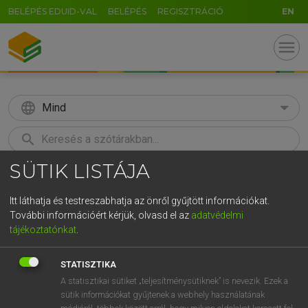
BELÉPÉS EDUID-VAL
BELÉPÉS
REGISZTRÁCIÓ
EN
menu
language
Mind
search
SÜTIK LISTÁJA
GR
KERESÉS
5
6
7
8
9
ö
ü
ó
Itt láthatja és testreszabhatja az önről gyűjtött információkat.
További információért kérjük, olvasd el az
adatvédelmi
r
t
z
u
i
o
p
ő
ú
MAGAY TAMÁS ET AL.
tájékoztatónkat
.
Angol−magyar műszaki szótár
g
h
j
k
l
é
á
ű
Ω
STATISZTIKA
v
b
n
m
,
.
-
AltGr
A statisztikai sütiket „teljesítménysütiknek” is nevezik. Ezek a
sütik információkat gyűjtenek a webhely használatának