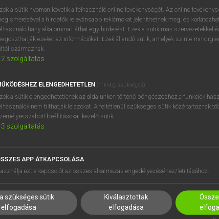
próbaverziójának elindítás
zek a sütik nyomon követik a felhasználó online tevékenységét. Az online tevékeny
BELÉPÉS
regisztrálok és
belépek
.
egismerésével a hirdetők relevánsabb reklámokat jeleníthetnek meg, és korlátozhat
elhasználó hány alkalommal láthat egy hirdetést. Ezek a sütik más szervezetekkel és
egoszthatják ezeket az információkat. Ezek állandó sütik, amelyek szinte mindig 
REGISZTRÁCIÓ
éltől származnak.
2
szolgáltatás
ŰKÖDÉSHEZ ELENGEDHETETLEN
(mindig szükséges)
zek a sütik elengedhetetlenek az oldalunkon történő böngészéshez,a funkciók hasz
elhasználók nem tilthatják le azokat. A feltétlenül szükséges sütik közé tartoznak t
zemélyre szabott beállításokat kezelő sütik.
3
szolgáltatás
SSZES APP ÁTKAPCSOLÁSA
HASZNÁLÓKNAK
SÚGÓ
asználja ezt a kapcsolót az összes alkalmazás engedélyezéséhez/letiltásához.
K
RÓLUNK
NTÉZMÉNYEKNEK
ELÉRHETŐSÉG
a szükséges sütik
Kiválasztottak
Összes
MEGOLDÁSOK
SÜTI BEÁLLÍTÁSOK
elfogadása
elfogadása
elfog