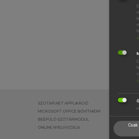
E
m
f
m
f
↓
M
E
f
s
↓
Ö
SZOTAR.NET APPLIKÁCIÓ
EGYÉNI FEL
H
MICROSOFT OFFICE BŐVÍTMÉNY
TANULÓKNA
BEÉPÜLŐ SZÓTÁRMODUL
OKTATÁSI I
Csak 
ONLINE NYELVVIZSGA
VÁLLALATI 