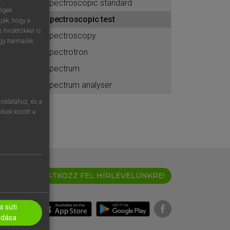
spectroscopic standard
ához
ségek
spectroscopic test
ják, hogy a
 hirdetőkkel is
spectroscopy
egy harmadik
spectrotron
spectrum
spectrum analyser
nálatához, és a
öbbek között a
IRATKOZZ FEL HÍRLEVELÜNKRE!
 süti
adása