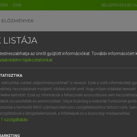
ÉGEK
GYIK
BELÉPÉS EDUID-V
ELŐZMÉNYEK
 LISTÁJA
és testreszabhatja az önről gyűjtött információkat.
További információért k
HU
DE
CN
FR
ES
IT
NL
RU
GR
adatvédelmi tájékoztatónkat
.
 TAMÁS ET AL.
1
2
3
4
5
6
7
8
9
l−magyar műszaki szótár
TATISZTIKA
q
w
e
r
t
z
u
i
 statisztikai sütiket „teljesítménysütiknek” is nevezik. Ezek a sütik információkat gy
ebhely használatának módjáról, többek között arról, hogy milyen oldalakat keresett 
a
s
d
f
g
h
j
k
l
é
inkekre kattintott. Ezek az információk a felhasználó azonosítására nem használható
datok összesítettek és anonimizáltak. Céljuk kizárólag a weboldal funkcióinak javít
í
y
x
c
v
b
n
m
,
.
artoznak a harmadik féltől származó elemzési szolgáltatásokhoz tartozó sütik; ilye
zolgáltatások a látogatóelemzések, a hőtérképek és a közösségi médiaanalitika.
VAN ELŐFIZETÉSED?
NINCS ELŐFIZETÉSED
1
szolgáltatás
előfizetésem a teljes szócikk
Nincs regisztrációm és előfiz
megtekintéséhez.
A szótár 2 órás, díjmente
MARKETING