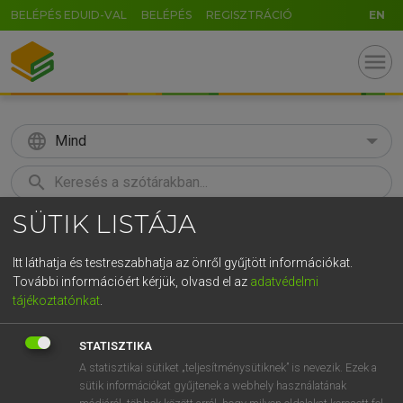
BELÉPÉS EDUID-VAL
BELÉPÉS
REGISZTRÁCIÓ
EN
menu
language
Mind
search
SÜTIK LISTÁJA
GR
KERESÉS
5
6
7
8
9
ö
ü
ó
Itt láthatja és testreszabhatja az önről gyűjtött információkat.
További információért kérjük, olvasd el az
adatvédelmi
r
t
z
u
i
o
p
ő
ú
MAGAY TAMÁS ET AL.
tájékoztatónkat
.
Angol−magyar műszaki szótár
g
h
j
k
l
é
á
ű
Ω
STATISZTIKA
v
b
n
m
,
.
-
AltGr
A statisztikai sütiket „teljesítménysütiknek” is nevezik. Ezek a
sütik információkat gyűjtenek a webhely használatának