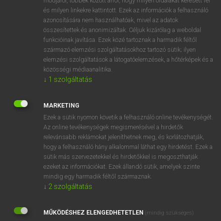
módjáról, többek között arról, hogy milyen oldalakat keresett fel
és milyen linkekre kattintott. Ezek az információk a felhasználó
VAN ELŐFIZETÉSED?
azonosítására nem használhatóak, mivel az adatok
összesítettek és anonimizáltak. Céljuk kizárólag a weboldal
Van előfizetésem a teljes szócikk megtekintéséhez.
funkcióinak javítása. Ezek közé tartoznak a harmadik féltől
származó elemzési szolgáltatásokhoz tartozó sütik; ilyen
BELÉPÉS
elemzési szolgáltatások a látogatóelemzések, a hőtérképek és a
közösségi médiaanalitika.
↓
1
szolgáltatás
MARKETING
Ezek a sütik nyomon követik a felhasználó online tevékenységét.
Az online tevékenységek megismerésével a hirdetők
NINCS ELŐFIZETÉSED?
relevánsabb reklámokat jeleníthetnek meg, és korlátozhatják,
Nincs regisztrációm és előfizetésem. A szótár 2 órás,
hogy a felhasználó hány alkalommal láthat egy hirdetést. Ezek a
díjmentes próbaverziójának elindításához regisztrálok és
sütik más szervezetekkel és hirdetőkkel is megoszthatják
belépek
.
ezeket az információkat. Ezek állandó sütik, amelyek szinte
mindig egy harmadik féltől származnak.
↓
2
szolgáltatás
REGISZTRÁCIÓ
MŰKÖDÉSHEZ ELENGEDHETETLEN
(mindig szükséges)