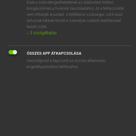
Ezek a sütik elengedhetetlenek az oldalunkon történő
böngészéshez,a funkciók használatához, és a felhasználók
nem tilthatják le azokat. A feltétlenül szükséges sütik közé
Magay Tamás et al.
tartoznak többek között a személyre szabott beállításokat
ANGOL−MAGYAR MŰSZAKI SZÓTÁR
kezelő sütik.
↓
3
szolgáltatás
Kapcsolódó anyagok
space-based
ÖSSZES APP ÁTKAPCSOLÁSA
space between the wires
Használja ezt a kapcsolót az összes alkalmazás
space-block
engedélyezéséhez/letiltásához.
spaceborne computer
spaceborne laser radar
spaceborne lidar
space-braking
space capsule
space centre