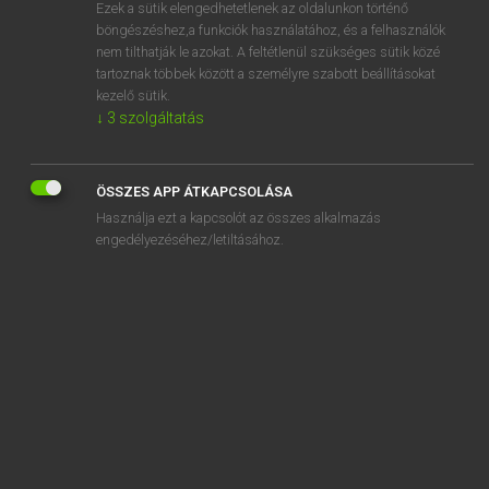
Ezek a sütik elengedhetetlenek az oldalunkon történő
böngészéshez,a funkciók használatához, és a felhasználók
nem tilthatják le azokat. A feltétlenül szükséges sütik közé
Magay Tamás et al.
tartoznak többek között a személyre szabott beállításokat
ANGOL−MAGYAR MŰSZAKI SZÓTÁR
kezelő sütik.
↓
3
szolgáltatás
Kapcsolódó anyagok
sorting cylinder
ÖSSZES APP ÁTKAPCSOLÁSA
sorting device
Használja ezt a kapcsolót az összes alkalmazás
sorting floor
engedélyezéséhez/letiltásához.
sorting hammer
sorting-machine
sorting method
sorting needle
sorting out of scrap
sorting-plant