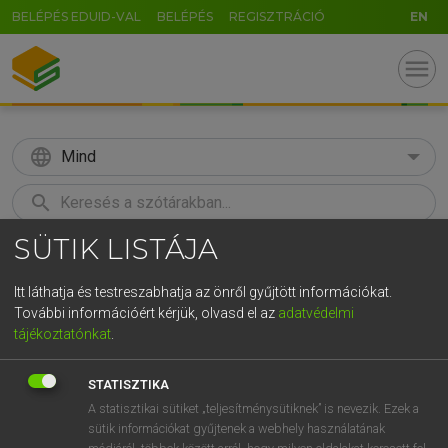
BELÉPÉS EDUID-VAL
BELÉPÉS
REGISZTRÁCIÓ
EN
menu
language
Mind
search
SÜTIK LISTÁJA
GR
KERESÉS
5
6
7
8
9
ö
ü
ó
Itt láthatja és testreszabhatja az önről gyűjtött információkat.
További információért kérjük, olvasd el az
adatvédelmi
r
t
z
u
i
o
p
ő
ú
MAGAY TAMÁS ET AL.
tájékoztatónkat
.
Angol−magyar műszaki szótár
g
h
j
k
l
é
á
ű
Ω
STATISZTIKA
v
b
n
m
,
.
-
AltGr
A statisztikai sütiket „teljesítménysütiknek” is nevezik. Ezek a
sütik információkat gyűjtenek a webhely használatának