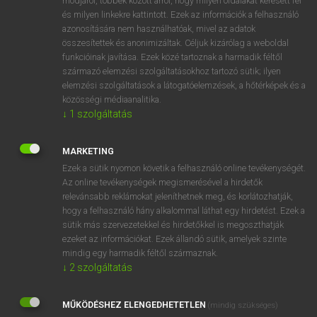
módjáról, többek között arról, hogy milyen oldalakat keresett fel
és milyen linkekre kattintott. Ezek az információk a felhasználó
VAN ELŐFIZETÉSED?
azonosítására nem használhatóak, mivel az adatok
összesítettek és anonimizáltak. Céljuk kizárólag a weboldal
Van előfizetésem a teljes szócikk megtekintéséhez.
funkcióinak javítása. Ezek közé tartoznak a harmadik féltől
származó elemzési szolgáltatásokhoz tartozó sütik; ilyen
BELÉPÉS
elemzési szolgáltatások a látogatóelemzések, a hőtérképek és a
közösségi médiaanalitika.
↓
1
szolgáltatás
MARKETING
Ezek a sütik nyomon követik a felhasználó online tevékenységét.
Az online tevékenységek megismerésével a hirdetők
NINCS ELŐFIZETÉSED?
relevánsabb reklámokat jeleníthetnek meg, és korlátozhatják,
Nincs regisztrációm és előfizetésem. A szótár 2 órás,
hogy a felhasználó hány alkalommal láthat egy hirdetést. Ezek a
díjmentes próbaverziójának elindításához regisztrálok és
sütik más szervezetekkel és hirdetőkkel is megoszthatják
belépek
.
ezeket az információkat. Ezek állandó sütik, amelyek szinte
mindig egy harmadik féltől származnak.
↓
2
szolgáltatás
REGISZTRÁCIÓ
MŰKÖDÉSHEZ ELENGEDHETETLEN
(mindig szükséges)