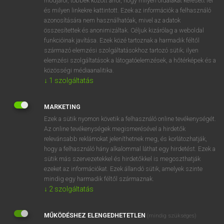
módjáról, többek között arról, hogy milyen oldalakat keresett fel
és milyen linkekre kattintott. Ezek az információk a felhasználó
VAN ELŐFIZETÉSED?
azonosítására nem használhatóak, mivel az adatok
összesítettek és anonimizáltak. Céljuk kizárólag a weboldal
Van előfizetésem a teljes szócikk megtekintéséhez.
funkcióinak javítása. Ezek közé tartoznak a harmadik féltől
származó elemzési szolgáltatásokhoz tartozó sütik; ilyen
BELÉPÉS
elemzési szolgáltatások a látogatóelemzések, a hőtérképek és a
közösségi médiaanalitika.
↓
1
szolgáltatás
MARKETING
Ezek a sütik nyomon követik a felhasználó online tevékenységét.
Az online tevékenységek megismerésével a hirdetők
NINCS ELŐFIZETÉSED?
relevánsabb reklámokat jeleníthetnek meg, és korlátozhatják,
Nincs regisztrációm és előfizetésem. A szótár 2 órás,
hogy a felhasználó hány alkalommal láthat egy hirdetést. Ezek a
díjmentes próbaverziójának elindításához regisztrálok és
sütik más szervezetekkel és hirdetőkkel is megoszthatják
belépek
.
ezeket az információkat. Ezek állandó sütik, amelyek szinte
mindig egy harmadik féltől származnak.
↓
2
szolgáltatás
REGISZTRÁCIÓ
MŰKÖDÉSHEZ ELENGEDHETETLEN
(mindig szükséges)