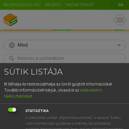
BELÉPÉS EDUID-VAL
BELÉPÉS
REGISZTRÁCIÓ
EN
menu
language
Mind
search
SÜTIK LISTÁJA
GR
KERESÉS
5
6
7
8
9
ö
ü
ó
Itt láthatja és testreszabhatja az önről gyűjtött információkat.
További információért kérjük, olvasd el az
adatvédelmi
r
t
z
u
i
o
p
ő
ú
MAGAY TAMÁS ET AL.
tájékoztatónkat
.
Angol−magyar műszaki szótár
g
h
j
k
l
é
á
ű
Ω
STATISZTIKA
v
b
n
m
,
.
-
AltGr
A statisztikai sütiket „teljesítménysütiknek” is nevezik. Ezek a
sütik információkat gyűjtenek a webhely használatának