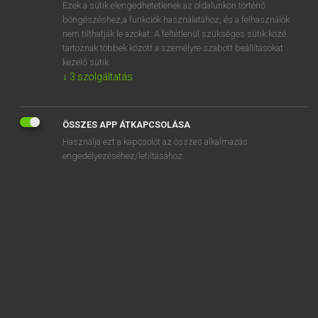
Ezek a sütik elengedhetetlenek az oldalunkon történő
böngészéshez,a funkciók használatához, és a felhasználók
nem tilthatják le azokat. A feltétlenül szükséges sütik közé
Magay Tamás et al.
tartoznak többek között a személyre szabott beállításokat
ANGOL−MAGYAR MŰSZAKI SZÓTÁR
kezelő sütik.
↓
3
szolgáltatás
Kapcsolódó anyagok
shielding factor
ÖSSZES APP ÁTKAPCSOLÁSA
shielding from contact
Használja ezt a kapcsolót az összes alkalmazás
shielding gas
engedélyezéséhez/letiltásához.
shielding grid
shielding harness
shielding helmet
shielding material
shielding port
shielding wall