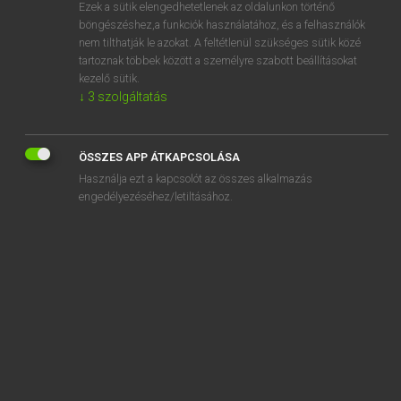
Ezek a sütik elengedhetetlenek az oldalunkon történő
böngészéshez,a funkciók használatához, és a felhasználók
nem tilthatják le azokat. A feltétlenül szükséges sütik közé
Magay Tamás et al.
tartoznak többek között a személyre szabott beállításokat
ANGOL−MAGYAR MŰSZAKI SZÓTÁR
kezelő sütik.
↓
3
szolgáltatás
Kapcsolódó anyagok
acridine dye
ÖSSZES APP ÁTKAPCSOLÁSA
acridine-orange
Használja ezt a kapcsolót az összes alkalmazás
acridine-yellow
engedélyezéséhez/letiltásához.
acrobatic
acrobatics
acrolein
acroporit
acrospire
across