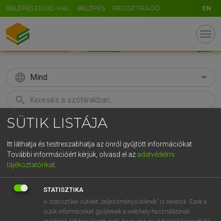
BELÉPÉS EDUID-VAL
BELÉPÉS
REGISZTRÁCIÓ
EN
menu
language
Mind
search
SÜTIK LISTÁJA
GR
KERESÉS
5
6
7
8
9
ö
ü
ó
Itt láthatja és testreszabhatja az önről gyűjtött információkat.
További információért kérjük, olvasd el az
adatvédelmi
r
t
z
u
i
o
p
ő
ú
MAGAY TAMÁS ET AL.
tájékoztatónkat
.
Angol−magyar műszaki szótár
g
h
j
k
l
é
á
ű
Ω
STATISZTIKA
v
b
n
m
,
.
-
AltGr
A statisztikai sütiket „teljesítménysütiknek” is nevezik. Ezek a
sütik információkat gyűjtenek a webhely használatának