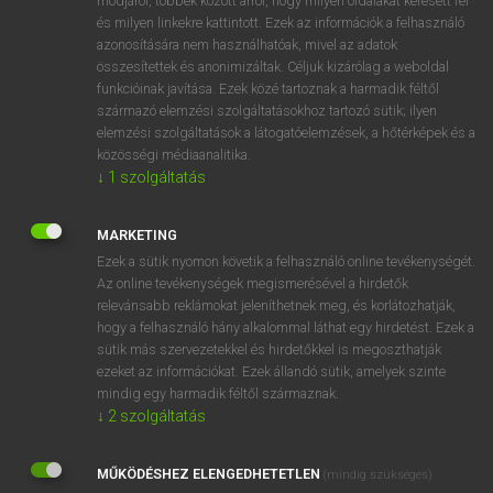
módjáról, többek között arról, hogy milyen oldalakat keresett fel
és milyen linkekre kattintott. Ezek az információk a felhasználó
VAN ELŐFIZETÉSED?
azonosítására nem használhatóak, mivel az adatok
összesítettek és anonimizáltak. Céljuk kizárólag a weboldal
Van előfizetésem a teljes szócikk megtekintéséhez.
funkcióinak javítása. Ezek közé tartoznak a harmadik féltől
származó elemzési szolgáltatásokhoz tartozó sütik; ilyen
BELÉPÉS
elemzési szolgáltatások a látogatóelemzések, a hőtérképek és a
közösségi médiaanalitika.
↓
1
szolgáltatás
MARKETING
Ezek a sütik nyomon követik a felhasználó online tevékenységét.
Az online tevékenységek megismerésével a hirdetők
NINCS ELŐFIZETÉSED?
relevánsabb reklámokat jeleníthetnek meg, és korlátozhatják,
Nincs regisztrációm és előfizetésem. A szótár 2 órás,
hogy a felhasználó hány alkalommal láthat egy hirdetést. Ezek a
díjmentes próbaverziójának elindításához regisztrálok és
sütik más szervezetekkel és hirdetőkkel is megoszthatják
belépek
.
ezeket az információkat. Ezek állandó sütik, amelyek szinte
mindig egy harmadik féltől származnak.
↓
2
szolgáltatás
REGISZTRÁCIÓ
MŰKÖDÉSHEZ ELENGEDHETETLEN
(mindig szükséges)