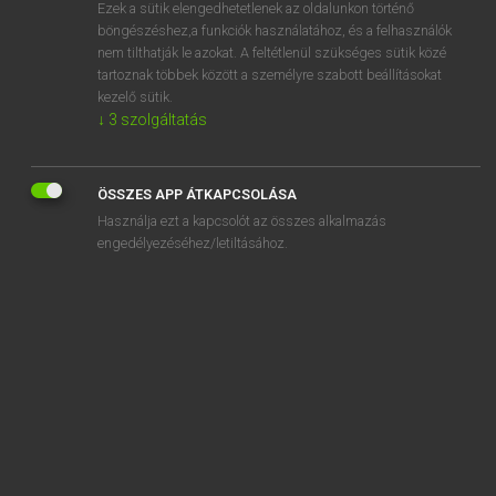
Ezek a sütik elengedhetetlenek az oldalunkon történő
böngészéshez,a funkciók használatához, és a felhasználók
nem tilthatják le azokat. A feltétlenül szükséges sütik közé
Magay Tamás et al.
tartoznak többek között a személyre szabott beállításokat
ANGOL−MAGYAR MŰSZAKI SZÓTÁR
kezelő sütik.
↓
3
szolgáltatás
Kapcsolódó anyagok
method of forming
ÖSSZES APP ÁTKAPCSOLÁSA
method of geodetic distance measuring
Használja ezt a kapcsolót az összes alkalmazás
method of infra-red spectroscope analysis
engedélyezéséhez/letiltásához.
method of interest calculation
method of joint
method of Kochenburger
method of least squares
method of least work
method of lines