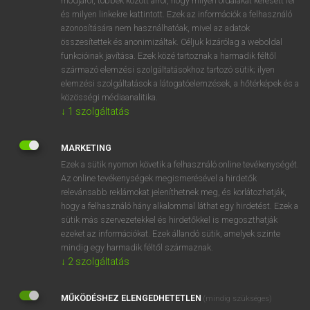
módjáról, többek között arról, hogy milyen oldalakat keresett fel
és milyen linkekre kattintott. Ezek az információk a felhasználó
VAN ELŐFIZETÉSED?
azonosítására nem használhatóak, mivel az adatok
összesítettek és anonimizáltak. Céljuk kizárólag a weboldal
Van előfizetésem a teljes szócikk megtekintéséhez.
funkcióinak javítása. Ezek közé tartoznak a harmadik féltől
származó elemzési szolgáltatásokhoz tartozó sütik; ilyen
BELÉPÉS
elemzési szolgáltatások a látogatóelemzések, a hőtérképek és a
közösségi médiaanalitika.
↓
1
szolgáltatás
MARKETING
Ezek a sütik nyomon követik a felhasználó online tevékenységét.
Az online tevékenységek megismerésével a hirdetők
NINCS ELŐFIZETÉSED?
relevánsabb reklámokat jeleníthetnek meg, és korlátozhatják,
Nincs regisztrációm és előfizetésem. A szótár 2 órás,
hogy a felhasználó hány alkalommal láthat egy hirdetést. Ezek a
díjmentes próbaverziójának elindításához regisztrálok és
sütik más szervezetekkel és hirdetőkkel is megoszthatják
belépek
.
ezeket az információkat. Ezek állandó sütik, amelyek szinte
mindig egy harmadik féltől származnak.
↓
2
szolgáltatás
REGISZTRÁCIÓ
MŰKÖDÉSHEZ ELENGEDHETETLEN
(mindig szükséges)