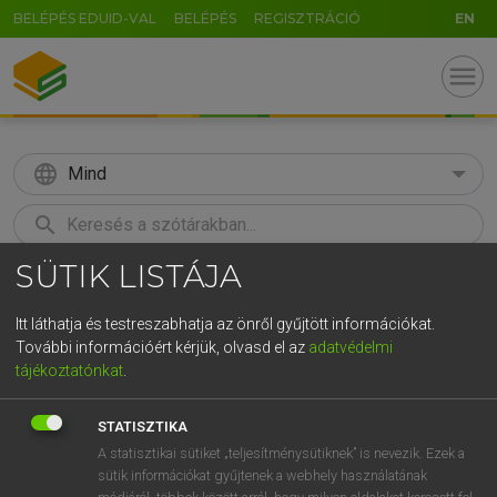
BELÉPÉS EDUID-VAL
BELÉPÉS
REGISZTRÁCIÓ
EN
menu
language
Mind
search
SÜTIK LISTÁJA
GR
KERESÉS
5
6
7
8
9
ö
ü
ó
Itt láthatja és testreszabhatja az önről gyűjtött információkat.
További információért kérjük, olvasd el az
adatvédelmi
r
t
z
u
i
o
p
ő
ú
MAGAY TAMÁS ET AL.
tájékoztatónkat
.
Angol−magyar műszaki szótár
g
h
j
k
l
é
á
ű
Ω
STATISZTIKA
v
b
n
m
,
.
-
AltGr
A statisztikai sütiket „teljesítménysütiknek” is nevezik. Ezek a
sütik információkat gyűjtenek a webhely használatának