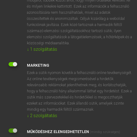
módjáról, többek között arról, hogy milyen oldalakat keresett fel
és milyen linkekre kattintott. Ezek az információk a felhasználó
VAN ELŐFIZETÉSED?
azonosítására nem használhatóak, mivel az adatok
összesítettek és anonimizáltak. Céljuk kizárólag a weboldal
Van előfizetésem a teljes szócikk megtekintéséhez.
funkcióinak javítása. Ezek közé tartoznak a harmadik féltől
származó elemzési szolgáltatásokhoz tartozó sütik; ilyen
BELÉPÉS
elemzési szolgáltatások a látogatóelemzések, a hőtérképek és a
közösségi médiaanalitika.
↓
1
szolgáltatás
MARKETING
Ezek a sütik nyomon követik a felhasználó online tevékenységét.
Az online tevékenységek megismerésével a hirdetők
NINCS ELŐFIZETÉSED?
relevánsabb reklámokat jeleníthetnek meg, és korlátozhatják,
Nincs regisztrációm és előfizetésem. A szótár 2 órás,
hogy a felhasználó hány alkalommal láthat egy hirdetést. Ezek a
díjmentes próbaverziójának elindításához regisztrálok és
sütik más szervezetekkel és hirdetőkkel is megoszthatják
belépek
.
ezeket az információkat. Ezek állandó sütik, amelyek szinte
mindig egy harmadik féltől származnak.
↓
2
szolgáltatás
REGISZTRÁCIÓ
MŰKÖDÉSHEZ ELENGEDHETETLEN
(mindig szükséges)