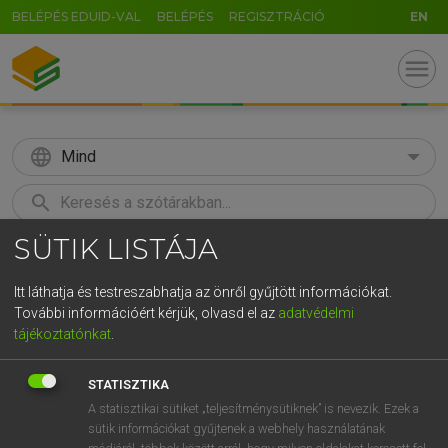
BELÉPÉS EDUID-VAL
BELÉPÉS
REGISZTRÁCIÓ
EN
menu
language
Mind
search
SÜTIK LISTÁJA
GR
KERESÉS
5
6
7
8
9
ö
ü
ó
Itt láthatja és testreszabhatja az önről gyűjtött információkat.
További információért kérjük, olvasd el az
adatvédelmi
r
t
z
u
i
o
p
ő
ú
MAGAY TAMÁS ET AL.
tájékoztatónkat
.
Angol−magyar műszaki szótár
g
h
j
k
l
é
á
ű
Ω
STATISZTIKA
v
b
n
m
,
.
-
AltGr
A statisztikai sütiket „teljesítménysütiknek” is nevezik. Ezek a
sütik információkat gyűjtenek a webhely használatának