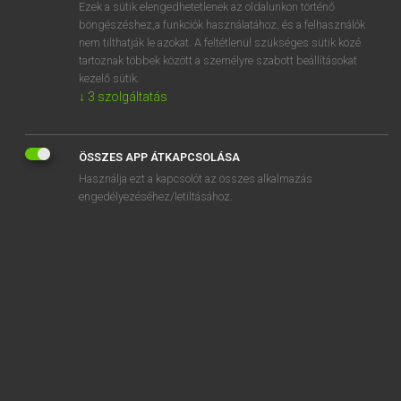
Ezek a sütik elengedhetetlenek az oldalunkon történő
böngészéshez,a funkciók használatához, és a felhasználók
nem tilthatják le azokat. A feltétlenül szükséges sütik közé
Magay Tamás et al.
tartoznak többek között a személyre szabott beállításokat
ANGOL−MAGYAR MŰSZAKI SZÓTÁR
kezelő sütik.
↓
3
szolgáltatás
Kapcsolódó anyagok
level of metal
ÖSSZES APP ÁTKAPCSOLÁSA
level of non-divergence
Használja ezt a kapcsolót az összes alkalmazás
level of performance
engedélyezéséhez/letiltásához.
level of radioactivity
level of significance
level of stacking
level of surrounding noises
level of underground water
level of upper pond