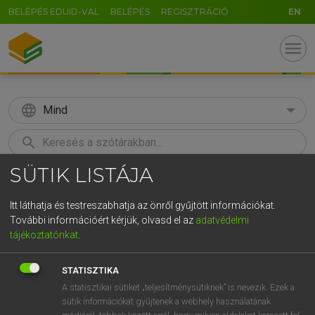
BELÉPÉS EDUID-VAL
BELÉPÉS
REGISZTRÁCIÓ
EN
menu
language
Mind
search
SÜTIK LISTÁJA
GR
KERESÉS
5
6
7
8
9
ö
ü
ó
Itt láthatja és testreszabhatja az önről gyűjtött információkat.
További információért kérjük, olvasd el az
adatvédelmi
r
t
z
u
i
o
p
ő
ú
MAGAY TAMÁS ET AL.
tájékoztatónkat
.
Angol−magyar műszaki szótár
g
h
j
k
l
é
á
ű
Ω
STATISZTIKA
v
b
n
m
,
.
-
AltGr
A statisztikai sütiket „teljesítménysütiknek” is nevezik. Ezek a
sütik információkat gyűjtenek a webhely használatának