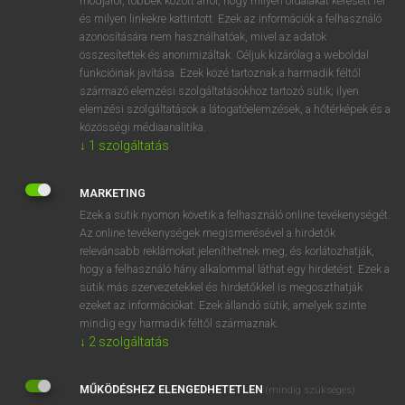
módjáról, többek között arról, hogy milyen oldalakat keresett fel
és milyen linkekre kattintott. Ezek az információk a felhasználó
VAN ELŐFIZETÉSED?
azonosítására nem használhatóak, mivel az adatok
összesítettek és anonimizáltak. Céljuk kizárólag a weboldal
Van előfizetésem a teljes szócikk megtekintéséhez.
funkcióinak javítása. Ezek közé tartoznak a harmadik féltől
származó elemzési szolgáltatásokhoz tartozó sütik; ilyen
BELÉPÉS
elemzési szolgáltatások a látogatóelemzések, a hőtérképek és a
közösségi médiaanalitika.
↓
1
szolgáltatás
MARKETING
Ezek a sütik nyomon követik a felhasználó online tevékenységét.
Az online tevékenységek megismerésével a hirdetők
NINCS ELŐFIZETÉSED?
relevánsabb reklámokat jeleníthetnek meg, és korlátozhatják,
Nincs regisztrációm és előfizetésem. A szótár 2 órás,
hogy a felhasználó hány alkalommal láthat egy hirdetést. Ezek a
díjmentes próbaverziójának elindításához regisztrálok és
sütik más szervezetekkel és hirdetőkkel is megoszthatják
belépek
.
ezeket az információkat. Ezek állandó sütik, amelyek szinte
mindig egy harmadik féltől származnak.
↓
2
szolgáltatás
REGISZTRÁCIÓ
MŰKÖDÉSHEZ ELENGEDHETETLEN
(mindig szükséges)