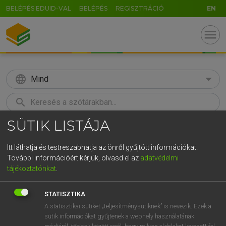
BELÉPÉS EDUID-VAL
BELÉPÉS
REGISZTRÁCIÓ
EN
menu
language
Mind
search
SÜTIK LISTÁJA
GR
KERESÉS
5
6
7
8
9
ö
ü
ó
Itt láthatja és testreszabhatja az önről gyűjtött információkat.
További információért kérjük, olvasd el az
adatvédelmi
r
t
z
u
i
o
p
ő
ú
MAGAY TAMÁS ET AL.
tájékoztatónkat
.
Angol−magyar műszaki szótár
g
h
j
k
l
é
á
ű
Ω
STATISZTIKA
v
b
n
m
,
.
-
AltGr
A statisztikai sütiket „teljesítménysütiknek” is nevezik. Ezek a
sütik információkat gyűjtenek a webhely használatának