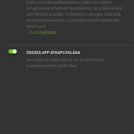
Ezek a sütik elengedhetetlenek az oldalunkon történő
böngészéshez,a funkciók használatához, és a felhasználók
nem tilthatják le azokat. A feltétlenül szükséges sütik közé
Magay Tamás et al.
tartoznak többek között a személyre szabott beállításokat
ANGOL−MAGYAR MŰSZAKI SZÓTÁR
kezelő sütik.
↓
3
szolgáltatás
Kapcsolódó anyagok
inelastic event
ÖSSZES APP ÁTKAPCSOLÁSA
inelasticity
Használja ezt a kapcsolót az összes alkalmazás
inelastic scattering
engedélyezéséhez/letiltásához.
inelastic scattering cross-section
inelastic thermal stress
inequal
inequality
inequality method
inequality sign