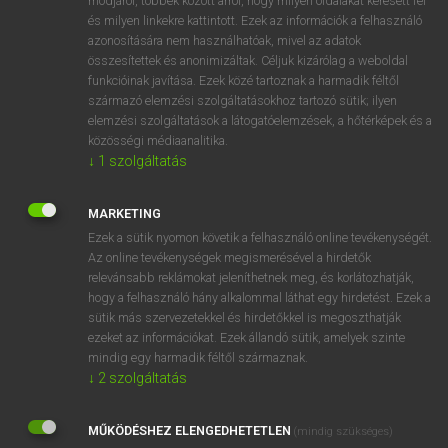
módjáról, többek között arról, hogy milyen oldalakat keresett fel
és milyen linkekre kattintott. Ezek az információk a felhasználó
VAN ELŐFIZETÉSED?
azonosítására nem használhatóak, mivel az adatok
összesítettek és anonimizáltak. Céljuk kizárólag a weboldal
Van előfizetésem a teljes szócikk megtekintéséhez.
funkcióinak javítása. Ezek közé tartoznak a harmadik féltől
származó elemzési szolgáltatásokhoz tartozó sütik; ilyen
BELÉPÉS
elemzési szolgáltatások a látogatóelemzések, a hőtérképek és a
közösségi médiaanalitika.
↓
1
szolgáltatás
MARKETING
Ezek a sütik nyomon követik a felhasználó online tevékenységét.
Az online tevékenységek megismerésével a hirdetők
NINCS ELŐFIZETÉSED?
relevánsabb reklámokat jeleníthetnek meg, és korlátozhatják,
Nincs regisztrációm és előfizetésem. A szótár 2 órás,
hogy a felhasználó hány alkalommal láthat egy hirdetést. Ezek a
díjmentes próbaverziójának elindításához regisztrálok és
sütik más szervezetekkel és hirdetőkkel is megoszthatják
belépek
.
ezeket az információkat. Ezek állandó sütik, amelyek szinte
mindig egy harmadik féltől származnak.
↓
2
szolgáltatás
REGISZTRÁCIÓ
MŰKÖDÉSHEZ ELENGEDHETETLEN
(mindig szükséges)