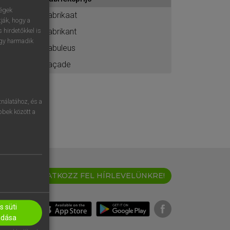
ához
ségek
fabrikaat
ják, hogy a
fabrikant
 hirdetőkkel is
egy harmadik
fabuleus
façade
nálatához, és a
öbbek között a
IRATKOZZ FEL HÍRLEVELÜNKRE!
 süti
adása