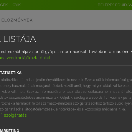
ÉGEK
GYIK
BELÉPÉS EDUID-V
ELŐZMÉNYEK
 LISTÁJA
és testreszabhatja az önről gyűjtött információkat.
További információért k
HU
DE
CN
FR
ES
IT
NL
RU
GR
adatvédelmi tájékoztatónkat
.
AY ERZSÉBET, NAGY ROLAND
1
2
3
4
5
6
7
8
9
and−magyar szótár
TATISZTIKA
q
w
e
r
t
z
u
i
 statisztikai sütiket „teljesítménysütiknek” is nevezik. Ezek a sütik információkat gy
ebhely használatának módjáról, többek között arról, hogy milyen oldalakat keresett 
a
s
d
f
g
h
j
k
l
é
inkekre kattintott. Ezek az információk a felhasználó azonosítására nem használható
datok összesítettek és anonimizáltak. Céljuk kizárólag a weboldal funkcióinak javít
í
y
x
c
v
b
n
m
,
.
artoznak a harmadik féltől származó elemzési szolgáltatásokhoz tartozó sütik; ilye
zolgáltatások a látogatóelemzések, a hőtérképek és a közösségi médiaanalitika.
VAN ELŐFIZETÉSED?
NINCS ELŐFIZETÉSED
1
szolgáltatás
előfizetésem a teljes szócikk
Nincs regisztrációm és előfiz
megtekintéséhez.
A szótár 2 órás, díjmente
MARKETING