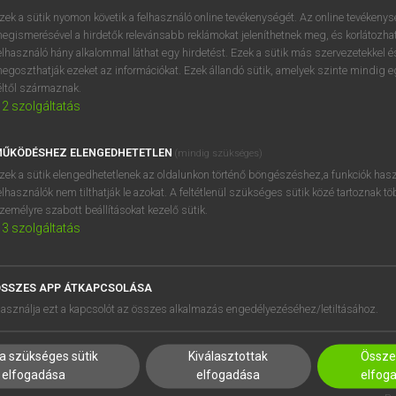
próbaverziójának elindítás
zek a sütik nyomon követik a felhasználó online tevékenységét. Az online tevékeny
BELÉPÉS
regisztrálok és
belépek
.
egismerésével a hirdetők relevánsabb reklámokat jeleníthetnek meg, és korlátozhat
elhasználó hány alkalommal láthat egy hirdetést. Ezek a sütik más szervezetekkel és
egoszthatják ezeket az információkat. Ezek állandó sütik, amelyek szinte mindig 
REGISZTRÁCIÓ
éltől származnak.
2
szolgáltatás
ŰKÖDÉSHEZ ELENGEDHETETLEN
(mindig szükséges)
zek a sütik elengedhetetlenek az oldalunkon történő böngészéshez,a funkciók hasz
elhasználók nem tilthatják le azokat. A feltétlenül szükséges sütik közé tartoznak t
zemélyre szabott beállításokat kezelő sütik.
3
szolgáltatás
SSZES APP ÁTKAPCSOLÁSA
HASZNÁLÓKNAK
SÚGÓ
asználja ezt a kapcsolót az összes alkalmazás engedélyezéséhez/letiltásához.
K
RÓLUNK
NTÉZMÉNYEKNEK
ELÉRHETŐSÉG
a szükséges sütik
Kiválasztottak
Összes
MEGOLDÁSOK
SÜTI BEÁLLÍTÁSOK
elfogadása
elfogadása
elfog