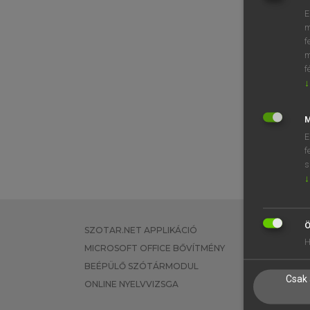
E
m
f
m
f
↓
M
E
f
s
↓
Ö
SZOTAR.NET APPLIKÁCIÓ
EGYÉNI FEL
H
MICROSOFT OFFICE BŐVÍTMÉNY
TANULÓKNA
BEÉPÜLŐ SZÓTÁRMODUL
OKTATÁSI I
Csak 
ONLINE NYELVVIZSGA
VÁLLALATI 