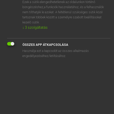
Ezek a sütik elengedhetetlenek az oldalunkon történő
böngészéshez,a funkciók használatához, és a felhasználók
nem tilthatják le azokat. A feltétlenül szükséges sütik közé
Mollay Erzsébet, Nagy Roland
tartoznak többek között a személyre szabott beállításokat
HOLLAND−MAGYAR SZÓTÁR
kezelő sütik.
↓
3
szolgáltatás
Kapcsolódó anyagok
extatisch
ÖSSZES APP ÁTKAPCSOLÁSA
extensief
Használja ezt a kapcsolót az összes alkalmazás
exterieur
engedélyezéséhez/letiltásához.
extern
extra
extraatje
extract
extractie
extravagant