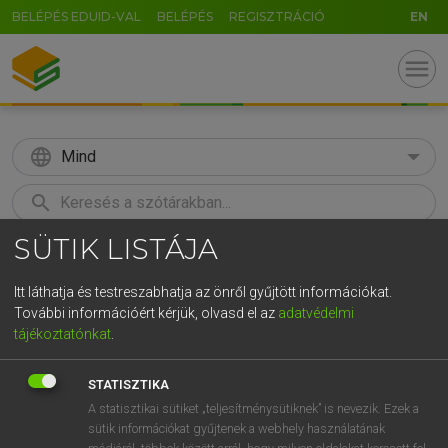
BELÉPÉS EDUID-VAL
BELÉPÉS
REGISZTRÁCIÓ
EN
menu
language
Mind
search
SÜTIK LISTÁJA
GR
KERESÉS
5
6
7
8
9
ö
ü
ó
Itt láthatja és testreszabhatja az önről gyűjtött információkat.
További információért kérjük, olvasd el az
adatvédelmi
r
t
z
u
i
o
p
ő
ú
MOLLAY ERZSÉBET, NAGY ROLAND
tájékoztatónkat
.
Holland−magyar szótár
g
h
j
k
l
é
á
ű
Ω
STATISZTIKA
v
b
n
m
,
.
-
AltGr
A statisztikai sütiket „teljesítménysütiknek” is nevezik. Ezek a
sütik információkat gyűjtenek a webhely használatának