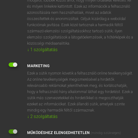
módjáról, többek között arról, hogy milyen oldalakat keresett fel
és milyen linkekre kattintott. Ezek az információk a felhasználó
VAN ELŐFIZETÉSED?
azonosítására nem használhatóak, mivel az adatok
összesítettek és anonimizáltak. Céljuk kizárólag a weboldal
Van előfizetésem a teljes szócikk megtekintéséhez.
funkcióinak javítása. Ezek közé tartoznak a harmadik féltől
származó elemzési szolgáltatásokhoz tartozó sütik; ilyen
BELÉPÉS
elemzési szolgáltatások a látogatóelemzések, a hőtérképek és a
közösségi médiaanalitika.
↓
1
szolgáltatás
MARKETING
Ezek a sütik nyomon követik a felhasználó online tevékenységét.
Az online tevékenységek megismerésével a hirdetők
NINCS ELŐFIZETÉSED?
relevánsabb reklámokat jeleníthetnek meg, és korlátozhatják,
Nincs regisztrációm és előfizetésem. A szótár 2 órás,
hogy a felhasználó hány alkalommal láthat egy hirdetést. Ezek a
díjmentes próbaverziójának elindításához regisztrálok és
sütik más szervezetekkel és hirdetőkkel is megoszthatják
belépek
.
ezeket az információkat. Ezek állandó sütik, amelyek szinte
mindig egy harmadik féltől származnak.
↓
2
szolgáltatás
REGISZTRÁCIÓ
MŰKÖDÉSHEZ ELENGEDHETETLEN
(mindig szükséges)