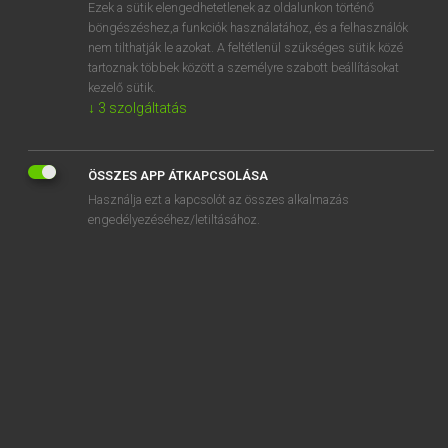
Ezek a sütik elengedhetetlenek az oldalunkon történő
böngészéshez,a funkciók használatához, és a felhasználók
nem tilthatják le azokat. A feltétlenül szükséges sütik közé
Mollay Erzsébet, Nagy Roland
tartoznak többek között a személyre szabott beállításokat
HOLLAND−MAGYAR SZÓTÁR
kezelő sütik.
↓
3
szolgáltatás
Kapcsolódó anyagok
ethisch
ÖSSZES APP ÁTKAPCSOLÁSA
ethologie
Használja ezt a kapcsolót az összes alkalmazás
ethos
engedélyezéséhez/letiltásához.
etiket
etiketteren
etiquette
etmaal
etnisch
etnografie