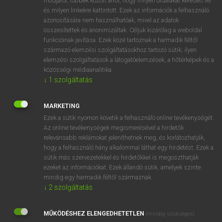
módjáról, többek között arról, hogy milyen oldalakat keresett fel
és milyen linkekre kattintott. Ezek az információk a felhasználó
VAN ELŐFIZETÉSED?
azonosítására nem használhatóak, mivel az adatok
összesítettek és anonimizáltak. Céljuk kizárólag a weboldal
Van előfizetésem a teljes szócikk megtekintéséhez.
funkcióinak javítása. Ezek közé tartoznak a harmadik féltől
származó elemzési szolgáltatásokhoz tartozó sütik; ilyen
BELÉPÉS
elemzési szolgáltatások a látogatóelemzések, a hőtérképek és a
közösségi médiaanalitika.
↓
1
szolgáltatás
MARKETING
Ezek a sütik nyomon követik a felhasználó online tevékenységét.
Az online tevékenységek megismerésével a hirdetők
NINCS ELŐFIZETÉSED?
relevánsabb reklámokat jeleníthetnek meg, és korlátozhatják,
Nincs regisztrációm és előfizetésem. A szótár 2 órás,
hogy a felhasználó hány alkalommal láthat egy hirdetést. Ezek a
díjmentes próbaverziójának elindításához regisztrálok és
sütik más szervezetekkel és hirdetőkkel is megoszthatják
belépek
.
ezeket az információkat. Ezek állandó sütik, amelyek szinte
mindig egy harmadik féltől származnak.
↓
2
szolgáltatás
REGISZTRÁCIÓ
MŰKÖDÉSHEZ ELENGEDHETETLEN
(mindig szükséges)