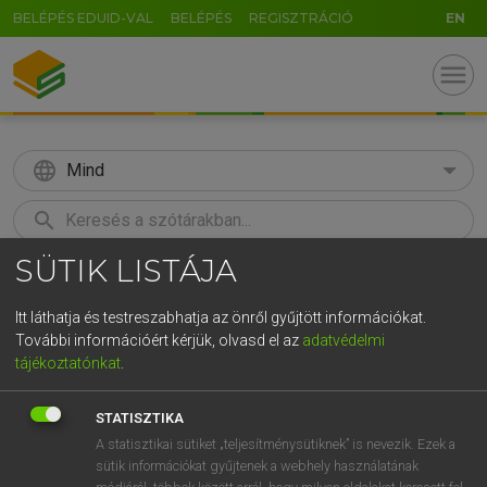
BELÉPÉS EDUID-VAL
BELÉPÉS
REGISZTRÁCIÓ
EN
menu
language
Mind
search
SÜTIK LISTÁJA
GR
KERESÉS
5
6
7
8
9
ö
ü
ó
Itt láthatja és testreszabhatja az önről gyűjtött információkat.
További információért kérjük, olvasd el az
adatvédelmi
r
t
z
u
i
o
p
ő
ú
MOLLAY ERZSÉBET, NAGY ROLAND
tájékoztatónkat
.
Holland−magyar szótár
g
h
j
k
l
é
á
ű
Ω
STATISZTIKA
v
b
n
m
,
.
-
AltGr
A statisztikai sütiket „teljesítménysütiknek” is nevezik. Ezek a
sütik információkat gyűjtenek a webhely használatának