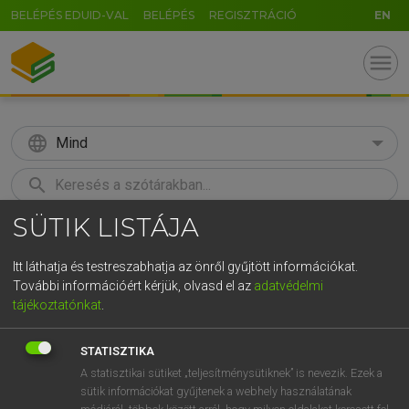
BELÉPÉS EDUID-VAL
BELÉPÉS
REGISZTRÁCIÓ
EN
menu
language
Mind
search
SÜTIK LISTÁJA
GR
KERESÉS
5
6
7
8
9
ö
ü
ó
Itt láthatja és testreszabhatja az önről gyűjtött információkat.
További információért kérjük, olvasd el az
adatvédelmi
r
t
z
u
i
o
p
ő
ú
MOLLAY ERZSÉBET, NAGY ROLAND
tájékoztatónkat
.
Holland−magyar szótár
g
h
j
k
l
é
á
ű
Ω
STATISZTIKA
v
b
n
m
,
.
-
AltGr
A statisztikai sütiket „teljesítménysütiknek” is nevezik. Ezek a
sütik információkat gyűjtenek a webhely használatának