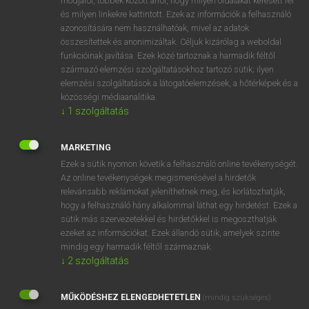
módjáról, többek között arról, hogy milyen oldalakat keresett fel
és milyen linkekre kattintott. Ezek az információk a felhasználó
VAN ELŐFIZETÉSED?
azonosítására nem használhatóak, mivel az adatok
összesítettek és anonimizáltak. Céljuk kizárólag a weboldal
Van előfizetésem a teljes szócikk megtekintéséhez.
funkcióinak javítása. Ezek közé tartoznak a harmadik féltől
származó elemzési szolgáltatásokhoz tartozó sütik; ilyen
BELÉPÉS
elemzési szolgáltatások a látogatóelemzések, a hőtérképek és a
közösségi médiaanalitika.
↓
1
szolgáltatás
MARKETING
Ezek a sütik nyomon követik a felhasználó online tevékenységét.
Az online tevékenységek megismerésével a hirdetők
NINCS ELŐFIZETÉSED?
relevánsabb reklámokat jeleníthetnek meg, és korlátozhatják,
Nincs regisztrációm és előfizetésem. A szótár 2 órás,
hogy a felhasználó hány alkalommal láthat egy hirdetést. Ezek a
díjmentes próbaverziójának elindításához regisztrálok és
sütik más szervezetekkel és hirdetőkkel is megoszthatják
belépek
.
ezeket az információkat. Ezek állandó sütik, amelyek szinte
mindig egy harmadik féltől származnak.
↓
2
szolgáltatás
REGISZTRÁCIÓ
MŰKÖDÉSHEZ ELENGEDHETETLEN
(mindig szükséges)