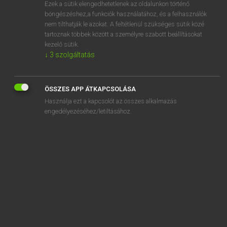
Ezek a sütik elengedhetetlenek az oldalunkon történő
böngészéshez,a funkciók használatához, és a felhasználók
nem tilthatják le azokat. A feltétlenül szükséges sütik közé
Mollay Erzsébet, Nagy Roland
tartoznak többek között a személyre szabott beállításokat
HOLLAND−MAGYAR SZÓTÁR
kezelő sütik.
↓
3
szolgáltatás
Kapcsolódó anyagok
erker
ÖSSZES APP ÁTKAPCSOLÁSA
erlangs
Használja ezt a kapcsolót az összes alkalmazás
ermee
engedélyezéséhez/letiltásához.
erna
ernaar
ernaast
ernst
ernstig
eroderen