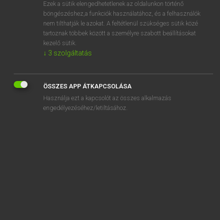
Ezek a sütik elengedhetetlenek az oldalunkon történő
böngészéshez,a funkciók használatához, és a felhasználók
nem tilthatják le azokat. A feltétlenül szükséges sütik közé
Mollay Erzsébet, Nagy Roland
tartoznak többek között a személyre szabott beállításokat
HOLLAND−MAGYAR SZÓTÁR
kezelő sütik.
↓
3
szolgáltatás
Kapcsolódó anyagok
Egypte
ÖSSZES APP ÁTKAPCSOLÁSA
Egyptenaar
Használja ezt a kapcsolót az összes alkalmazás
Egyptisch
engedélyezéséhez/letiltásához.
Egyptische
EHBO
EHBO-cursus
EHBO’er
ei
eicel