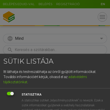
BELÉPÉS EDUID-VAL
BELÉPÉS
REGISZTRÁCIÓ
EN
menu
language
Mind
search
SÜTIK LISTÁJA
GR
KERESÉS
5
6
7
8
9
ö
ü
ó
Itt láthatja és testreszabhatja az önről gyűjtött információkat.
További információért kérjük, olvasd el az
adatvédelmi
r
t
z
u
i
o
p
ő
ú
MOLLAY ERZSÉBET, NAGY ROLAND
tájékoztatónkat
.
Holland−magyar szótár
g
h
j
k
l
é
á
ű
Ω
STATISZTIKA
v
b
n
m
,
.
-
AltGr
A statisztikai sütiket „teljesítménysütiknek” is nevezik. Ezek a
sütik információkat gyűjtenek a webhely használatának