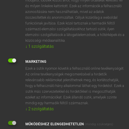
módjáról, többek között arról, hogy milyen oldalakat keresett fel
és milyen linkekre kattintott. Ezek az információk a felhasználó
VAN ELŐFIZETÉSED?
azonosítására nem használhatóak, mivel az adatok
összesítettek és anonimizáltak. Céljuk kizárólag a weboldal
Van előfizetésem a teljes szócikk megtekintéséhez.
funkcióinak javítása. Ezek közé tartoznak a harmadik féltől
származó elemzési szolgáltatásokhoz tartozó sütik; ilyen
BELÉPÉS
elemzési szolgáltatások a látogatóelemzések, a hőtérképek és a
közösségi médiaanalitika.
↓
1
szolgáltatás
MARKETING
Ezek a sütik nyomon követik a felhasználó online tevékenységét.
Az online tevékenységek megismerésével a hirdetők
NINCS ELŐFIZETÉSED?
relevánsabb reklámokat jeleníthetnek meg, és korlátozhatják,
Nincs regisztrációm és előfizetésem. A szótár 2 órás,
hogy a felhasználó hány alkalommal láthat egy hirdetést. Ezek a
díjmentes próbaverziójának elindításához regisztrálok és
sütik más szervezetekkel és hirdetőkkel is megoszthatják
belépek
.
ezeket az információkat. Ezek állandó sütik, amelyek szinte
mindig egy harmadik féltől származnak.
↓
2
szolgáltatás
REGISZTRÁCIÓ
MŰKÖDÉSHEZ ELENGEDHETETLEN
(mindig szükséges)