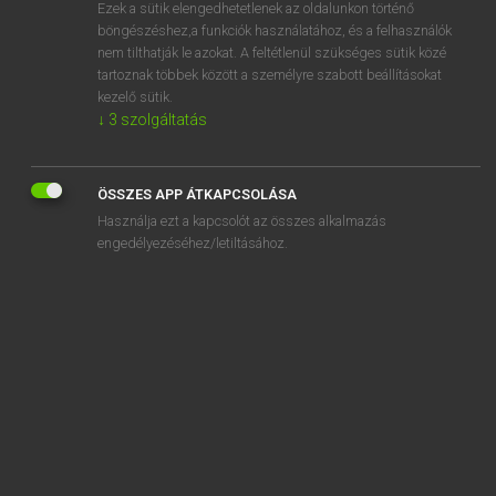
Ezek a sütik elengedhetetlenek az oldalunkon történő
böngészéshez,a funkciók használatához, és a felhasználók
nem tilthatják le azokat. A feltétlenül szükséges sütik közé
Mollay Erzsébet, Nagy Roland
tartoznak többek között a személyre szabott beállításokat
HOLLAND−MAGYAR SZÓTÁR
kezelő sütik.
↓
3
szolgáltatás
Kapcsolódó anyagok
eenmotorig
ÖSSZES APP ÁTKAPCSOLÁSA
eenogig
Használja ezt a kapcsolót az összes alkalmazás
eenoog
engedélyezéséhez/letiltásához.
eenoudergezin
eenpansmaaltijd
eenparig
eenparigheid
eenpartijstaat
eenpersoonsbed