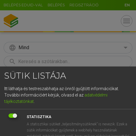
BELÉPÉS EDUID-VAL
BELÉPÉS
REGISZTRÁCIÓ
EN
menu
language
Mind
search
SÜTIK LISTÁJA
GR
KERESÉS
5
6
7
8
9
ö
ü
ó
Itt láthatja és testreszabhatja az önről gyűjtött információkat.
További információért kérjük, olvasd el az
adatvédelmi
r
t
z
u
i
o
p
ő
ú
MOLLAY ERZSÉBET, NAGY ROLAND
tájékoztatónkat
.
Holland−magyar szótár
g
h
j
k
l
é
á
ű
Ω
STATISZTIKA
v
b
n
m
,
.
-
AltGr
A statisztikai sütiket „teljesítménysütiknek” is nevezik. Ezek a
sütik információkat gyűjtenek a webhely használatának