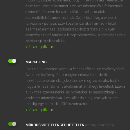
módjáról, többek között arról, hogy milyen oldalakat keresett fel
és milyen linkekre kattintott. Ezek az információk a felhasználó
VAN ELŐFIZETÉSED?
azonosítására nem használhatóak, mivel az adatok
összesítettek és anonimizáltak. Céljuk kizárólag a weboldal
Van előfizetésem a teljes szócikk megtekintéséhez.
funkcióinak javítása. Ezek közé tartoznak a harmadik féltől
származó elemzési szolgáltatásokhoz tartozó sütik; ilyen
BELÉPÉS
elemzési szolgáltatások a látogatóelemzések, a hőtérképek és a
közösségi médiaanalitika.
↓
1
szolgáltatás
MARKETING
Ezek a sütik nyomon követik a felhasználó online tevékenységét.
Az online tevékenységek megismerésével a hirdetők
NINCS ELŐFIZETÉSED?
relevánsabb reklámokat jeleníthetnek meg, és korlátozhatják,
Nincs regisztrációm és előfizetésem. A szótár 2 órás,
hogy a felhasználó hány alkalommal láthat egy hirdetést. Ezek a
díjmentes próbaverziójának elindításához regisztrálok és
sütik más szervezetekkel és hirdetőkkel is megoszthatják
belépek
.
ezeket az információkat. Ezek állandó sütik, amelyek szinte
mindig egy harmadik féltől származnak.
↓
2
szolgáltatás
REGISZTRÁCIÓ
MŰKÖDÉSHEZ ELENGEDHETETLEN
(mindig szükséges)