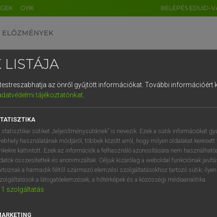
ÉGEK
GYIK
BELÉPÉS EDUID-V
ELŐZMÉNYEK
 LISTÁJA
és testreszabhatja az önről gyűjtött információkat.
További információért k
HU
DE
CN
FR
ES
IT
NL
RU
GR
adatvédelmi tájékoztatónkat
.
AY ERZSÉBET, NAGY ROLAND
1
2
3
4
5
6
7
8
9
and−magyar szótár
TATISZTIKA
q
w
e
r
t
z
u
i
 statisztikai sütiket „teljesítménysütiknek” is nevezik. Ezek a sütik információkat gy
ebhely használatának módjáról, többek között arról, hogy milyen oldalakat keresett 
a
s
d
f
g
h
j
k
l
é
inkekre kattintott. Ezek az információk a felhasználó azonosítására nem használható
datok összesítettek és anonimizáltak. Céljuk kizárólag a weboldal funkcióinak javít
í
y
x
c
v
b
n
m
,
.
artoznak a harmadik féltől származó elemzési szolgáltatásokhoz tartozó sütik; ilye
zolgáltatások a látogatóelemzések, a hőtérképek és a közösségi médiaanalitika.
VAN ELŐFIZETÉSED?
NINCS ELŐFIZETÉSED
1
szolgáltatás
előfizetésem a teljes szócikk
Nincs regisztrációm és előfiz
megtekintéséhez.
A szótár 2 órás, díjmente
MARKETING