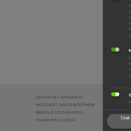
E
m
f
m
f
↓
M
E
f
s
↓
Ö
SZOTAR.NET APPLIKÁCIÓ
EGYÉNI FEL
H
MICROSOFT OFFICE BŐVÍTMÉNY
TANULÓKNA
BEÉPÜLŐ SZÓTÁRMODUL
OKTATÁSI I
Csak 
ONLINE NYELVVIZSGA
VÁLLALATI 