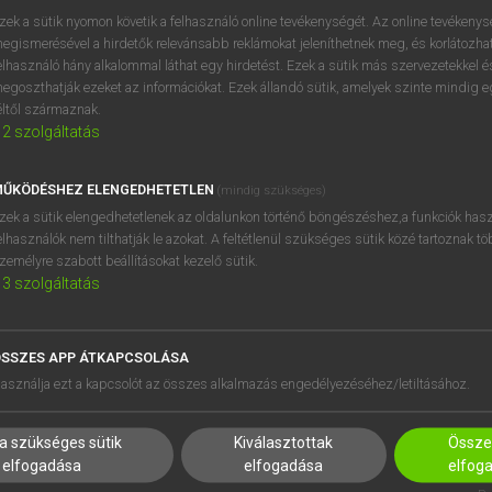
próbaverziójának elindítás
zek a sütik nyomon követik a felhasználó online tevékenységét. Az online tevékeny
BELÉPÉS
regisztrálok és
belépek
.
egismerésével a hirdetők relevánsabb reklámokat jeleníthetnek meg, és korlátozhat
elhasználó hány alkalommal láthat egy hirdetést. Ezek a sütik más szervezetekkel és
egoszthatják ezeket az információkat. Ezek állandó sütik, amelyek szinte mindig 
REGISZTRÁCIÓ
éltől származnak.
2
szolgáltatás
ŰKÖDÉSHEZ ELENGEDHETETLEN
(mindig szükséges)
zek a sütik elengedhetetlenek az oldalunkon történő böngészéshez,a funkciók hasz
elhasználók nem tilthatják le azokat. A feltétlenül szükséges sütik közé tartoznak t
zemélyre szabott beállításokat kezelő sütik.
3
szolgáltatás
SSZES APP ÁTKAPCSOLÁSA
HASZNÁLÓKNAK
SÚGÓ
asználja ezt a kapcsolót az összes alkalmazás engedélyezéséhez/letiltásához.
K
RÓLUNK
NTÉZMÉNYEKNEK
ELÉRHETŐSÉG
a szükséges sütik
Kiválasztottak
Összes
MEGOLDÁSOK
SÜTI BEÁLLÍTÁSOK
elfogadása
elfogadása
elfog