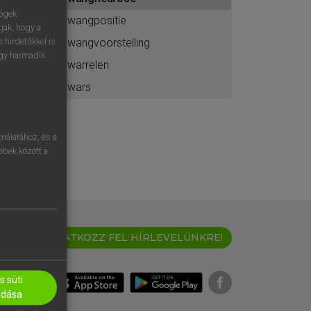
ához
ségek
dwangpositie
ják, hogy a
dwangvoorstelling
 hirdetőkkel is
egy harmadik
dwarrelen
dwars
nálatához, és a
öbbek között a
IRATKOZZ FEL HÍRLEVELÜNKRE!
 süti
adása