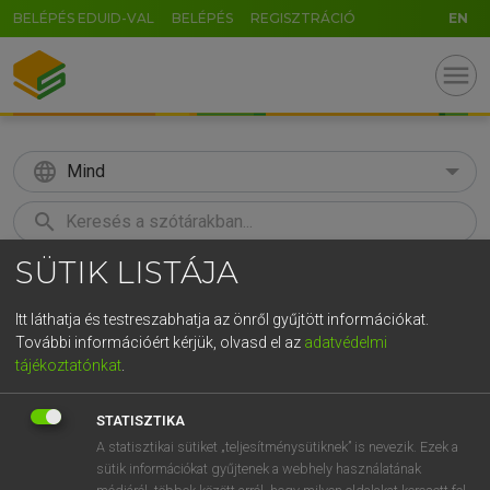
BELÉPÉS EDUID-VAL
BELÉPÉS
REGISZTRÁCIÓ
EN
menu
language
Mind
search
SÜTIK LISTÁJA
GR
KERESÉS
5
6
7
8
9
ö
ü
ó
Itt láthatja és testreszabhatja az önről gyűjtött információkat.
További információért kérjük, olvasd el az
adatvédelmi
r
t
z
u
i
o
p
ő
ú
MOLLAY ERZSÉBET, NAGY ROLAND
tájékoztatónkat
.
Holland−magyar szótár
g
h
j
k
l
é
á
ű
Ω
STATISZTIKA
v
b
n
m
,
.
-
AltGr
A statisztikai sütiket „teljesítménysütiknek” is nevezik. Ezek a
sütik információkat gyűjtenek a webhely használatának