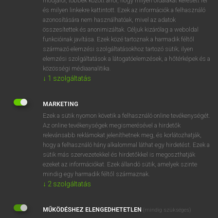
módjáról, többek között arról, hogy milyen oldalakat keresett fel
és milyen linkekre kattintott. Ezek az információk a felhasználó
VAN ELŐFIZETÉSED?
azonosítására nem használhatóak, mivel az adatok
összesítettek és anonimizáltak. Céljuk kizárólag a weboldal
Van előfizetésem a teljes szócikk megtekintéséhez.
funkcióinak javítása. Ezek közé tartoznak a harmadik féltől
származó elemzési szolgáltatásokhoz tartozó sütik; ilyen
BELÉPÉS
elemzési szolgáltatások a látogatóelemzések, a hőtérképek és a
közösségi médiaanalitika.
↓
1
szolgáltatás
MARKETING
Ezek a sütik nyomon követik a felhasználó online tevékenységét.
Az online tevékenységek megismerésével a hirdetők
NINCS ELŐFIZETÉSED?
relevánsabb reklámokat jeleníthetnek meg, és korlátozhatják,
Nincs regisztrációm és előfizetésem. A szótár 2 órás,
hogy a felhasználó hány alkalommal láthat egy hirdetést. Ezek a
díjmentes próbaverziójának elindításához regisztrálok és
sütik más szervezetekkel és hirdetőkkel is megoszthatják
belépek
.
ezeket az információkat. Ezek állandó sütik, amelyek szinte
mindig egy harmadik féltől származnak.
↓
2
szolgáltatás
REGISZTRÁCIÓ
MŰKÖDÉSHEZ ELENGEDHETETLEN
(mindig szükséges)