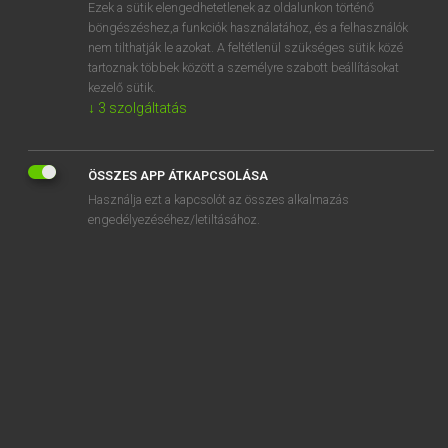
Ezek a sütik elengedhetetlenek az oldalunkon történő
böngészéshez,a funkciók használatához, és a felhasználók
nem tilthatják le azokat. A feltétlenül szükséges sütik közé
Mollay Erzsébet, Nagy Roland
tartoznak többek között a személyre szabott beállításokat
HOLLAND−MAGYAR SZÓTÁR
kezelő sütik.
↓
3
szolgáltatás
Kapcsolódó anyagok
droogte
ÖSSZES APP ÁTKAPCSOLÁSA
droogtrommel
Használja ezt a kapcsolót az összes alkalmazás
droogvoer
engedélyezéséhez/letiltásához.
droogzwierder
droom
droombeeld
droomhuis
droomprins
droomreis