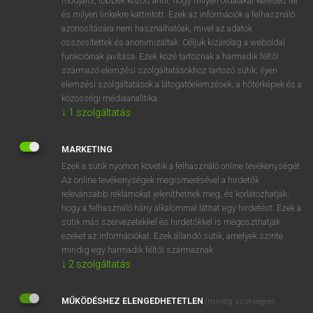
módjáról, többek között arról, hogy milyen oldalakat keresett fel
és milyen linkekre kattintott. Ezek az információk a felhasználó
VAN ELŐFIZETÉSED?
azonosítására nem használhatóak, mivel az adatok
összesítettek és anonimizáltak. Céljuk kizárólag a weboldal
Van előfizetésem a teljes szócikk megtekintéséhez.
funkcióinak javítása. Ezek közé tartoznak a harmadik féltől
származó elemzési szolgáltatásokhoz tartozó sütik; ilyen
BELÉPÉS
elemzési szolgáltatások a látogatóelemzések, a hőtérképek és a
közösségi médiaanalitika.
↓
1
szolgáltatás
MARKETING
Ezek a sütik nyomon követik a felhasználó online tevékenységét.
Az online tevékenységek megismerésével a hirdetők
NINCS ELŐFIZETÉSED?
relevánsabb reklámokat jeleníthetnek meg, és korlátozhatják,
Nincs regisztrációm és előfizetésem. A szótár 2 órás,
hogy a felhasználó hány alkalommal láthat egy hirdetést. Ezek a
díjmentes próbaverziójának elindításához regisztrálok és
sütik más szervezetekkel és hirdetőkkel is megoszthatják
belépek
.
ezeket az információkat. Ezek állandó sütik, amelyek szinte
mindig egy harmadik féltől származnak.
↓
2
szolgáltatás
REGISZTRÁCIÓ
MŰKÖDÉSHEZ ELENGEDHETETLEN
(mindig szükséges)