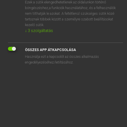
Ezek a sütik elengedhetetlenek az oldalunkon történő
böngészéshez,a funkciók használatához, és a felhasználók
nem tilthatják le azokat. A feltétlenül szükséges sütik közé
Mollay Erzsébet, Nagy Roland
tartoznak többek között a személyre szabott beállításokat
HOLLAND−MAGYAR SZÓTÁR
kezelő sütik.
↓
3
szolgáltatás
Kapcsolódó anyagok
driftkop
ÖSSZES APP ÁTKAPCSOLÁSA
driftleven
Használja ezt a kapcsolót az összes alkalmazás
drijfanker
engedélyezéséhez/letiltásához.
drijfas
drijfgas
drijfhout
drijfijs
drijfjacht
drijfkracht