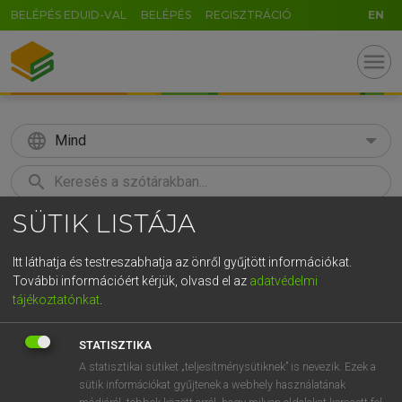
BELÉPÉS EDUID-VAL
BELÉPÉS
REGISZTRÁCIÓ
EN
menu
language
Mind
search
SÜTIK LISTÁJA
GR
KERESÉS
5
6
7
8
9
ö
ü
ó
Itt láthatja és testreszabhatja az önről gyűjtött információkat.
További információért kérjük, olvasd el az
adatvédelmi
r
t
z
u
i
o
p
ő
ú
MOLLAY ERZSÉBET, NAGY ROLAND
tájékoztatónkat
.
Holland−magyar szótár
g
h
j
k
l
é
á
ű
Ω
STATISZTIKA
v
b
n
m
,
.
-
AltGr
A statisztikai sütiket „teljesítménysütiknek” is nevezik. Ezek a
sütik információkat gyűjtenek a webhely használatának