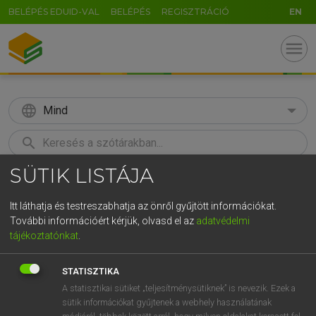
BELÉPÉS EDUID-VAL
BELÉPÉS
REGISZTRÁCIÓ
EN
menu
language
Mind
search
SÜTIK LISTÁJA
GR
KERESÉS
5
6
7
8
9
ö
ü
ó
Itt láthatja és testreszabhatja az önről gyűjtött információkat.
További információért kérjük, olvasd el az
adatvédelmi
r
t
z
u
i
o
p
ő
ú
MOLLAY ERZSÉBET, NAGY ROLAND
tájékoztatónkat
.
Holland−magyar szótár
g
h
j
k
l
é
á
ű
Ω
STATISZTIKA
v
b
n
m
,
.
-
AltGr
A statisztikai sütiket „teljesítménysütiknek” is nevezik. Ezek a
sütik információkat gyűjtenek a webhely használatának