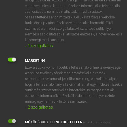
módjáról, többek között arról, hogy milyen oldalakat keresett fel
és milyen linkekre kattintott. Ezek az információk a felhasználó
VAN ELŐFIZETÉSED?
azonosítására nem használhatóak, mivel az adatok
összesítettek és anonimizáltak. Céljuk kizárólag a weboldal
Van előfizetésem a teljes szócikk megtekintéséhez.
funkcióinak javítása. Ezek közé tartoznak a harmadik féltől
származó elemzési szolgáltatásokhoz tartozó sütik; ilyen
BELÉPÉS
elemzési szolgáltatások a látogatóelemzések, a hőtérképek és a
közösségi médiaanalitika.
↓
1
szolgáltatás
MARKETING
Ezek a sütik nyomon követik a felhasználó online tevékenységét.
Az online tevékenységek megismerésével a hirdetők
NINCS ELŐFIZETÉSED?
relevánsabb reklámokat jeleníthetnek meg, és korlátozhatják,
Nincs regisztrációm és előfizetésem. A szótár 2 órás,
hogy a felhasználó hány alkalommal láthat egy hirdetést. Ezek a
díjmentes próbaverziójának elindításához regisztrálok és
sütik más szervezetekkel és hirdetőkkel is megoszthatják
belépek
.
ezeket az információkat. Ezek állandó sütik, amelyek szinte
mindig egy harmadik féltől származnak.
↓
2
szolgáltatás
REGISZTRÁCIÓ
MŰKÖDÉSHEZ ELENGEDHETETLEN
(mindig szükséges)