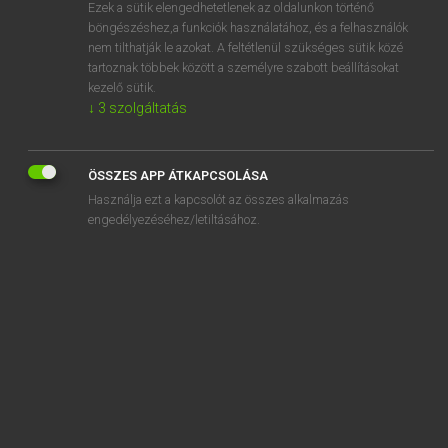
Ezek a sütik elengedhetetlenek az oldalunkon történő
böngészéshez,a funkciók használatához, és a felhasználók
nem tilthatják le azokat. A feltétlenül szükséges sütik közé
Mollay Erzsébet, Nagy Roland
tartoznak többek között a személyre szabott beállításokat
HOLLAND−MAGYAR SZÓTÁR
kezelő sütik.
↓
3
szolgáltatás
Kapcsolódó anyagok
driehoeksverhouding
ÖSSZES APP ÁTKAPCSOLÁSA
driehoofdig
Használja ezt a kapcsolót az összes alkalmazás
driehoog
engedélyezéséhez/letiltásához.
driejarig
driekamerwoning
driekantig
driekleur
driekleurendruk
Driekoningen