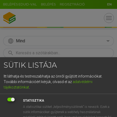
BELÉPÉS EDUID-VAL
BELÉPÉS
REGISZTRÁCIÓ
EN
menu
language
Mind
search
SÜTIK LISTÁJA
GR
KERESÉS
5
6
7
8
9
ö
ü
ó
Itt láthatja és testreszabhatja az önről gyűjtött információkat.
További információért kérjük, olvasd el az
adatvédelmi
r
t
z
u
i
o
p
ő
ú
MOLLAY ERZSÉBET, NAGY ROLAND
tájékoztatónkat
.
Holland−magyar szótár
g
h
j
k
l
é
á
ű
Ω
STATISZTIKA
v
b
n
m
,
.
-
AltGr
A statisztikai sütiket „teljesítménysütiknek” is nevezik. Ezek a
sütik információkat gyűjtenek a webhely használatának