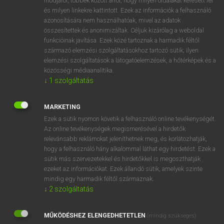
módjáról, többek között arról, hogy milyen oldalakat keresett fel
és milyen linkekre kattintott. Ezek az információk a felhasználó
VAN ELŐFIZETÉSED?
azonosítására nem használhatóak, mivel az adatok
összesítettek és anonimizáltak. Céljuk kizárólag a weboldal
Van előfizetésem a teljes szócikk megtekintéséhez.
funkcióinak javítása. Ezek közé tartoznak a harmadik féltől
származó elemzési szolgáltatásokhoz tartozó sütik; ilyen
BELÉPÉS
elemzési szolgáltatások a látogatóelemzések, a hőtérképek és a
közösségi médiaanalitika.
↓
1
szolgáltatás
MARKETING
Ezek a sütik nyomon követik a felhasználó online tevékenységét.
Az online tevékenységek megismerésével a hirdetők
NINCS ELŐFIZETÉSED?
relevánsabb reklámokat jeleníthetnek meg, és korlátozhatják,
Nincs regisztrációm és előfizetésem. A szótár 2 órás,
hogy a felhasználó hány alkalommal láthat egy hirdetést. Ezek a
díjmentes próbaverziójának elindításához regisztrálok és
sütik más szervezetekkel és hirdetőkkel is megoszthatják
belépek
.
ezeket az információkat. Ezek állandó sütik, amelyek szinte
mindig egy harmadik féltől származnak.
↓
2
szolgáltatás
REGISZTRÁCIÓ
MŰKÖDÉSHEZ ELENGEDHETETLEN
(mindig szükséges)