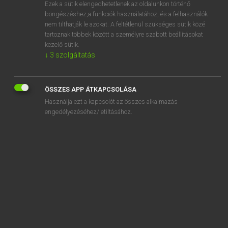
Ezek a sütik elengedhetetlenek az oldalunkon történő
böngészéshez,a funkciók használatához, és a felhasználók
nem tilthatják le azokat. A feltétlenül szükséges sütik közé
Mollay Erzsébet, Nagy Roland
tartoznak többek között a személyre szabott beállításokat
HOLLAND−MAGYAR SZÓTÁR
kezelő sütik.
↓
3
szolgáltatás
Kapcsolódó anyagok
douanebeambte
ÖSSZES APP ÁTKAPCSOLÁSA
douanekantoor
Használja ezt a kapcsolót az összes alkalmazás
douanepapieren
engedélyezéséhez/letiltásához.
douanerechten
douanier
doublé
doubleren
doublet
doubleur