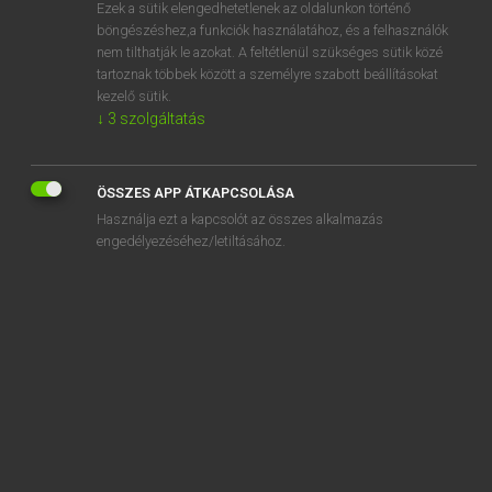
Ezek a sütik elengedhetetlenek az oldalunkon történő
böngészéshez,a funkciók használatához, és a felhasználók
nem tilthatják le azokat. A feltétlenül szükséges sütik közé
Mollay Erzsébet, Nagy Roland
tartoznak többek között a személyre szabott beállításokat
HOLLAND−MAGYAR SZÓTÁR
kezelő sütik.
↓
3
szolgáltatás
Kapcsolódó anyagok
dorpeling
ÖSSZES APP ÁTKAPCSOLÁSA
dorps
Használja ezt a kapcsolót az összes alkalmazás
dorpsbewoner
engedélyezéséhez/letiltásához.
dorpsgek
dorpshuis
dorpsstraat
dorsen
dorsmachine
dorst