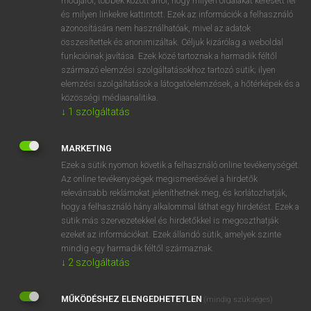
módjáról, többek között arról, hogy milyen oldalakat keresett fel
és milyen linkekre kattintott. Ezek az információk a felhasználó
VAN ELŐFIZETÉSED?
azonosítására nem használhatóak, mivel az adatok
összesítettek és anonimizáltak. Céljuk kizárólag a weboldal
Van előfizetésem a teljes szócikk megtekintéséhez.
funkcióinak javítása. Ezek közé tartoznak a harmadik féltől
származó elemzési szolgáltatásokhoz tartozó sütik; ilyen
BELÉPÉS
elemzési szolgáltatások a látogatóelemzések, a hőtérképek és a
közösségi médiaanalitika.
↓
1
szolgáltatás
MARKETING
Ezek a sütik nyomon követik a felhasználó online tevékenységét.
Az online tevékenységek megismerésével a hirdetők
NINCS ELŐFIZETÉSED?
relevánsabb reklámokat jeleníthetnek meg, és korlátozhatják,
Nincs regisztrációm és előfizetésem. A szótár 2 órás,
hogy a felhasználó hány alkalommal láthat egy hirdetést. Ezek a
díjmentes próbaverziójának elindításához regisztrálok és
sütik más szervezetekkel és hirdetőkkel is megoszthatják
belépek
.
ezeket az információkat. Ezek állandó sütik, amelyek szinte
mindig egy harmadik féltől származnak.
↓
2
szolgáltatás
REGISZTRÁCIÓ
MŰKÖDÉSHEZ ELENGEDHETETLEN
(mindig szükséges)