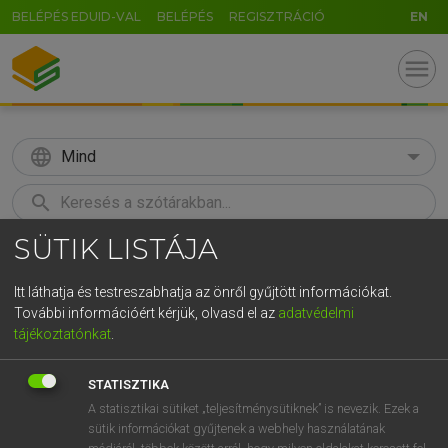
BELÉPÉS EDUID-VAL
BELÉPÉS
REGISZTRÁCIÓ
EN
menu
language
Mind
search
SÜTIK LISTÁJA
GR
KERESÉS
5
6
7
8
9
ö
ü
ó
Itt láthatja és testreszabhatja az önről gyűjtött információkat.
További információért kérjük, olvasd el az
adatvédelmi
r
t
z
u
i
o
p
ő
ú
MOLLAY ERZSÉBET, NAGY ROLAND
tájékoztatónkat
.
Holland−magyar szótár
g
h
j
k
l
é
á
ű
Ω
STATISZTIKA
v
b
n
m
,
.
-
AltGr
A statisztikai sütiket „teljesítménysütiknek” is nevezik. Ezek a
sütik információkat gyűjtenek a webhely használatának