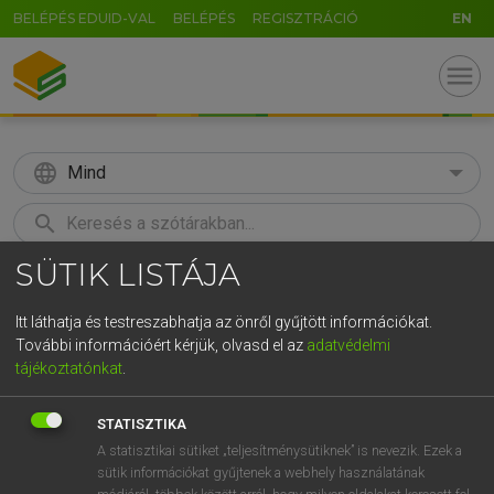
BELÉPÉS EDUID-VAL
BELÉPÉS
REGISZTRÁCIÓ
EN
menu
language
Mind
search
SÜTIK LISTÁJA
GR
KERESÉS
5
6
7
8
9
ö
ü
ó
Itt láthatja és testreszabhatja az önről gyűjtött információkat.
További információért kérjük, olvasd el az
adatvédelmi
r
t
z
u
i
o
p
ő
ú
MOLLAY ERZSÉBET, NAGY ROLAND
tájékoztatónkat
.
Holland−magyar szótár
g
h
j
k
l
é
á
ű
Ω
STATISZTIKA
v
b
n
m
,
.
-
AltGr
A statisztikai sütiket „teljesítménysütiknek” is nevezik. Ezek a
sütik információkat gyűjtenek a webhely használatának