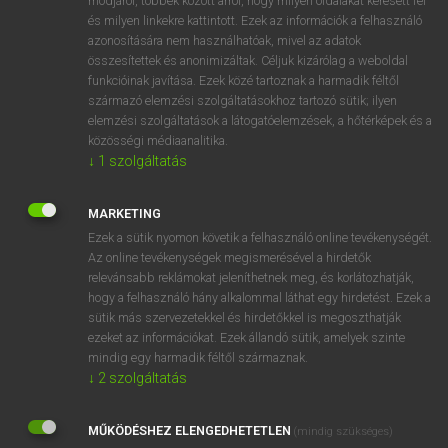
módjáról, többek között arról, hogy milyen oldalakat keresett fel
és milyen linkekre kattintott. Ezek az információk a felhasználó
VAN ELŐFIZETÉSED?
azonosítására nem használhatóak, mivel az adatok
összesítettek és anonimizáltak. Céljuk kizárólag a weboldal
Van előfizetésem a teljes szócikk megtekintéséhez.
funkcióinak javítása. Ezek közé tartoznak a harmadik féltől
származó elemzési szolgáltatásokhoz tartozó sütik; ilyen
BELÉPÉS
elemzési szolgáltatások a látogatóelemzések, a hőtérképek és a
közösségi médiaanalitika.
↓
1
szolgáltatás
MARKETING
Ezek a sütik nyomon követik a felhasználó online tevékenységét.
Az online tevékenységek megismerésével a hirdetők
NINCS ELŐFIZETÉSED?
relevánsabb reklámokat jeleníthetnek meg, és korlátozhatják,
Nincs regisztrációm és előfizetésem. A szótár 2 órás,
hogy a felhasználó hány alkalommal láthat egy hirdetést. Ezek a
díjmentes próbaverziójának elindításához regisztrálok és
sütik más szervezetekkel és hirdetőkkel is megoszthatják
belépek
.
ezeket az információkat. Ezek állandó sütik, amelyek szinte
mindig egy harmadik féltől származnak.
↓
2
szolgáltatás
REGISZTRÁCIÓ
MŰKÖDÉSHEZ ELENGEDHETETLEN
(mindig szükséges)