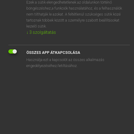
Ezek a sütik elengedhetetlenek az oldalunkon történő
böngészéshez,a funkciók használatához, és a felhasználók
nem tilthatják le azokat. A feltétlenül szükséges sütik közé
Mollay Erzsébet, Nagy Roland
tartoznak többek között a személyre szabott beállításokat
HOLLAND−MAGYAR SZÓTÁR
kezelő sütik.
↓
3
szolgáltatás
Kapcsolódó anyagok
doperwt
ÖSSZES APP ÁTKAPCSOLÁSA
doping
Használja ezt a kapcsolót az összes alkalmazás
dopingcontrole
engedélyezéséhez/letiltásához.
doppen
dor
Dorisch
dorp
dorpel
dorpeling