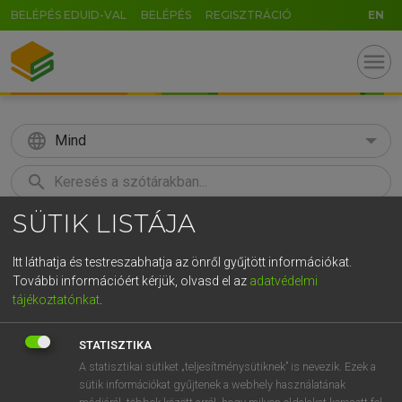
BELÉPÉS EDUID-VAL
BELÉPÉS
REGISZTRÁCIÓ
EN
menu
language
Mind
search
SÜTIK LISTÁJA
GR
KERESÉS
5
6
7
8
9
ö
ü
ó
Itt láthatja és testreszabhatja az önről gyűjtött információkat.
További információért kérjük, olvasd el az
adatvédelmi
r
t
z
u
i
o
p
ő
ú
MOLLAY ERZSÉBET, NAGY ROLAND
tájékoztatónkat
.
Holland−magyar szótár
g
h
j
k
l
é
á
ű
Ω
STATISZTIKA
v
b
n
m
,
.
-
AltGr
A statisztikai sütiket „teljesítménysütiknek” is nevezik. Ezek a
sütik információkat gyűjtenek a webhely használatának