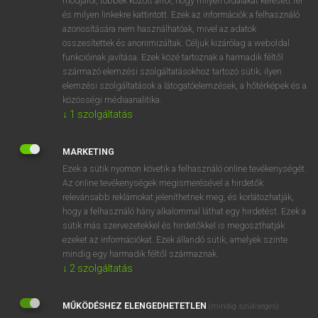
módjáról, többek között arról, hogy milyen oldalakat keresett fel
és milyen linkekre kattintott. Ezek az információk a felhasználó
VAN ELŐFIZETÉSED?
azonosítására nem használhatóak, mivel az adatok
összesítettek és anonimizáltak. Céljuk kizárólag a weboldal
Van előfizetésem a teljes szócikk megtekintéséhez.
funkcióinak javítása. Ezek közé tartoznak a harmadik féltől
származó elemzési szolgáltatásokhoz tartozó sütik; ilyen
BELÉPÉS
elemzési szolgáltatások a látogatóelemzések, a hőtérképek és a
közösségi médiaanalitika.
↓
1
szolgáltatás
MARKETING
Ezek a sütik nyomon követik a felhasználó online tevékenységét.
Az online tevékenységek megismerésével a hirdetők
NINCS ELŐFIZETÉSED?
relevánsabb reklámokat jeleníthetnek meg, és korlátozhatják,
Nincs regisztrációm és előfizetésem. A szótár 2 órás,
hogy a felhasználó hány alkalommal láthat egy hirdetést. Ezek a
díjmentes próbaverziójának elindításához regisztrálok és
sütik más szervezetekkel és hirdetőkkel is megoszthatják
belépek
.
ezeket az információkat. Ezek állandó sütik, amelyek szinte
mindig egy harmadik féltől származnak.
↓
2
szolgáltatás
REGISZTRÁCIÓ
MŰKÖDÉSHEZ ELENGEDHETETLEN
(mindig szükséges)