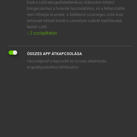
Ezek a sütik elengedhetetlenek az oldalunkon történő
böngészéshez,a funkciók használatához, és a felhasználók
nem tilthatják le azokat. A feltétlenül szükséges sütik közé
Mollay Erzsébet, Nagy Roland
tartoznak többek között a személyre szabott beállításokat
HOLLAND−MAGYAR SZÓTÁR
kezelő sütik.
↓
3
szolgáltatás
Kapcsolódó anyagok
doodstraf
ÖSSZES APP ÁTKAPCSOLÁSA
doodsverachting
Használja ezt a kapcsolót az összes alkalmazás
doodsvijand
engedélyezéséhez/letiltásához.
doodtij
doodtrappen
doodvallen
doodverklaren
doodvermoeid
doodvermoeiend