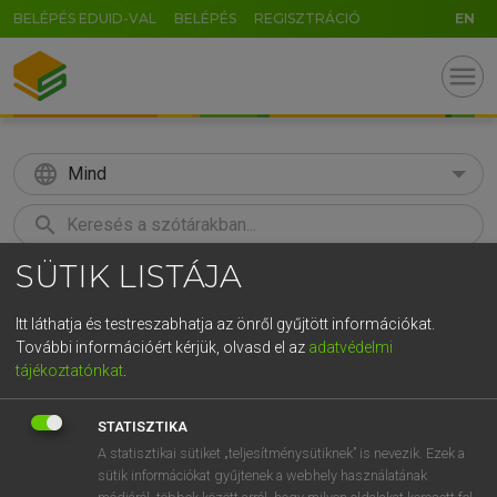
BELÉPÉS EDUID-VAL
BELÉPÉS
REGISZTRÁCIÓ
EN
menu
language
Mind
search
SÜTIK LISTÁJA
GR
KERESÉS
5
6
7
8
9
ö
ü
ó
Itt láthatja és testreszabhatja az önről gyűjtött információkat.
További információért kérjük, olvasd el az
adatvédelmi
r
t
z
u
i
o
p
ő
ú
MOLLAY ERZSÉBET, NAGY ROLAND
tájékoztatónkat
.
Holland−magyar szótár
g
h
j
k
l
é
á
ű
Ω
STATISZTIKA
v
b
n
m
,
.
-
AltGr
A statisztikai sütiket „teljesítménysütiknek” is nevezik. Ezek a
sütik információkat gyűjtenek a webhely használatának