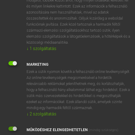
módjáról, többek között arról, hogy milyen oldalakat keresett fel
és milyen linkekre kattintott. Ezek az információk a felhasználó
VAN ELŐFIZETÉSED?
azonosítására nem használhatóak, mivel az adatok
összesítettek és anonimizáltak. Céljuk kizárólag a weboldal
Van előfizetésem a teljes szócikk megtekintéséhez.
funkcióinak javítása. Ezek közé tartoznak a harmadik féltől
származó elemzési szolgáltatásokhoz tartozó sütik; ilyen
BELÉPÉS
elemzési szolgáltatások a látogatóelemzések, a hőtérképek és a
közösségi médiaanalitika.
↓
1
szolgáltatás
MARKETING
Ezek a sütik nyomon követik a felhasználó online tevékenységét.
Az online tevékenységek megismerésével a hirdetők
NINCS ELŐFIZETÉSED?
relevánsabb reklámokat jeleníthetnek meg, és korlátozhatják,
Nincs regisztrációm és előfizetésem. A szótár 2 órás,
hogy a felhasználó hány alkalommal láthat egy hirdetést. Ezek a
díjmentes próbaverziójának elindításához regisztrálok és
sütik más szervezetekkel és hirdetőkkel is megoszthatják
belépek
.
ezeket az információkat. Ezek állandó sütik, amelyek szinte
mindig egy harmadik féltől származnak.
↓
2
szolgáltatás
REGISZTRÁCIÓ
MŰKÖDÉSHEZ ELENGEDHETETLEN
(mindig szükséges)