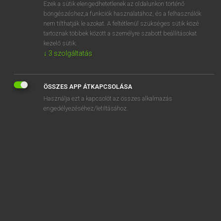
Ezek a sütik elengedhetetlenek az oldalunkon történő
böngészéshez,a funkciók használatához, és a felhasználók
nem tilthatják le azokat. A feltétlenül szükséges sütik közé
Mollay Erzsébet, Nagy Roland
tartoznak többek között a személyre szabott beállításokat
HOLLAND−MAGYAR SZÓTÁR
kezelő sütik.
↓
3
szolgáltatás
Kapcsolódó anyagok
doodsgevaar
ÖSSZES APP ÁTKAPCSOLÁSA
doodsgevaarlijk
Használja ezt a kapcsolót az összes alkalmazás
doodshemd
engedélyezéséhez/letiltásához.
doodshoofd
doodsimpel
doodskist
doodskleed
doodsklok
doodskop