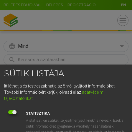
BELÉPÉS EDUID-VAL
BELÉPÉS
REGISZTRÁCIÓ
EN
menu
language
Mind
search
SÜTIK LISTÁJA
GR
KERESÉS
5
6
7
8
9
ö
ü
ó
Itt láthatja és testreszabhatja az önről gyűjtött információkat.
További információért kérjük, olvasd el az
adatvédelmi
r
t
z
u
i
o
p
ő
ú
MOLLAY ERZSÉBET, NAGY ROLAND
tájékoztatónkat
.
Holland−magyar szótár
g
h
j
k
l
é
á
ű
Ω
STATISZTIKA
v
b
n
m
,
.
-
AltGr
A statisztikai sütiket „teljesítménysütiknek” is nevezik. Ezek a
sütik információkat gyűjtenek a webhely használatának