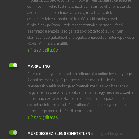
módjáról, többek között arról, hogy milyen oldalakat keresett fel
és milyen linkekre kattintott. Ezek az információk a felhasználó
VAN ELŐFIZETÉSED?
azonosítására nem használhatóak, mivel az adatok
összesítettek és anonimizáltak. Céljuk kizárólag a weboldal
Van előfizetésem a teljes szócikk megtekintéséhez.
funkcióinak javítása. Ezek közé tartoznak a harmadik féltől
származó elemzési szolgáltatásokhoz tartozó sütik; ilyen
BELÉPÉS
elemzési szolgáltatások a látogatóelemzések, a hőtérképek és a
közösségi médiaanalitika.
↓
1
szolgáltatás
MARKETING
Ezek a sütik nyomon követik a felhasználó online tevékenységét.
Az online tevékenységek megismerésével a hirdetők
NINCS ELŐFIZETÉSED?
relevánsabb reklámokat jeleníthetnek meg, és korlátozhatják,
Nincs regisztrációm és előfizetésem. A szótár 2 órás,
hogy a felhasználó hány alkalommal láthat egy hirdetést. Ezek a
díjmentes próbaverziójának elindításához regisztrálok és
sütik más szervezetekkel és hirdetőkkel is megoszthatják
belépek
.
ezeket az információkat. Ezek állandó sütik, amelyek szinte
mindig egy harmadik féltől származnak.
↓
2
szolgáltatás
REGISZTRÁCIÓ
MŰKÖDÉSHEZ ELENGEDHETETLEN
(mindig szükséges)